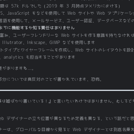
均給与額は 57k ドルでした（2019 年 3 月時点アメリカにおける）
L、CSS、JavaScript をなどを使用して Web サイトや Web アプリケ
上記以外の言語を使用して、メールサービス、ユーザー認証、データベースな
がどのように機能するか知る責任はありません
イン性に富み、ユーザーフレンドリーな Web サイトを作る意識を持たなけれ
op、Illutrator、Inkscape、GIMP などを使用します
的にプロトタイプとワイヤーフレームを作成し、Web サイトのレイアウトを設
し、analytics も担当することがあります
差がありますね…。
部分については真反対のことが書かれています、恐怖。
!の記事は嘘ばかり書いている！』と言いたいわけではありません、むしろ
Web デザイナーの立ち位置が異なるため定義も異なる、という話だと
イナーは、グローバルな目線から見ると Web デザイナーとは到底名乗