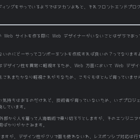
ディングをやっているようではアカンよねと、それフロントエンドプロ
や Web サイトを作る際に Web デザイナーがいないことはザラであ
ないのにどーやってコンポーネントを作成すれば良いの？ってなります
デザイン性を異常に軽視するため、Web 方面において Web デザ
もこれまたかなり軽視されがちなため、こちらもほとんど育っていませ
りたい気持ちはあるのだけれど、技術者が育っていないため、いざプロジ
発しています。
外部から人を雇って人海戦術で乗り切ろうとしますが、そのエンジニア
用ばかりがかさみます。
けますが、デザイン性がクソで誰も使わないわ、レスポンシブ対応は行