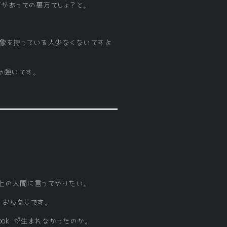
があっての裏方でしょ？と。
象を持っている人少なくないですよ
ゃ強いです。
る上の人間に言ってやりたい。
、おんなじです。
cebook が生まれなかったのか。