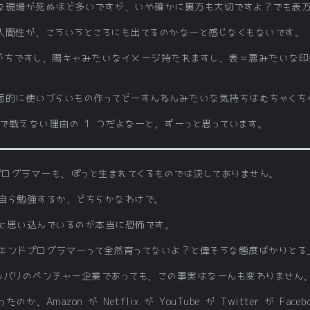
な現場が死ぬほど多いですが、いや確かに裏方も大切ですよ？でも表方
人間性が、こういうところにも出てるのかなーと感じなくもないです。
がちですし、陽キャみたいなイメージ持たれますし、表＝悪みたいな印
面的に使いづらいもの作ってどーすんねんみたいな気持ちはむちゃくち
ルで戦えない理由の 1 つだよなーと、ずーっと思っています。
プログラマーも、ぽっと生まれてくるものでは決してありません。
自ら勉強するか、どちらかなわけで。
と思い込んでいるのが本当に恐怖です。
トエンドプログラマーって全然育ってないよ？と偉そうな態度ばかりと
ッバリのベンチャー企業であっても、この事実はなーんも変わりません
のか、Amazon が Netflix が YouTube が Twitter が Fa