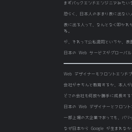
まずバックエンドエンジニアみたい
恐らく、日本人のあまり表に出ない
表に出る人って、なんとなく叩かれ
ね。
が、それって公私混同というか、表
日本の Web サービスがグローバ
Web デザイナーもフロントエンド
会社がきちんと教育するか、本人が
どこの会社も何故か勝手に成長する
日本の Web デザイナーとフロン
一部上場の大企業であっても、バリ
なぜ日本から Google が生まれなかった