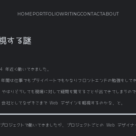
HOME
PORTFOLIO
WRITING
CONTACT
ABOUT
軽視する謎
4 年近く働いてきました。
4 年間は仕事でもプライベートでもかなりフロントエンドの勉強をして
、やはりどうしても現場に対して疑問を覚えることが出てきてしまうの
、会社としてなぜそこまで Web デザインを軽視するのかな、と。
近いプロジェクトで働いてきましたが、プロジェクトごとの Web デザイ