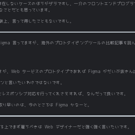
が存在しないケースのほうがザラですし、一介のフロントエンドプログラマ
なことだとも思っています。
験上、言って得したこともないですし。
aFigma 言ってますが、海外のプロトタイピングツールの比較記事を読んで
が、Web サービスのプロトタイプであれば Figma がだいぶ抜き
とアカンと言いたいわけではないです。
とレスポンシブ対応を行ってくれさえすれば、なんだって良いです。
り早いのは、今のところは Figma かなーと。
作る上でまず雇うべきは Web デザイナーだと強く強く言いたいです。