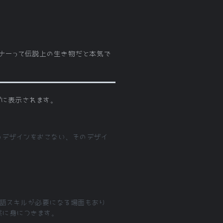
イナーって伝説上の生き物だと本気で
プに表示されます。
サイトのデザインをおこない、そのデザイ
などの言語スキルが必要になる場面もあり
然に身につきます。