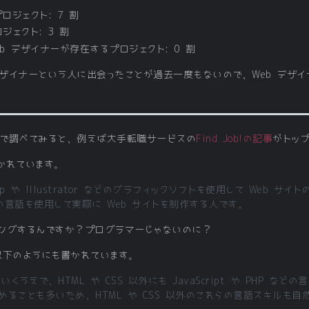
ロジェクト: 7 割
ジェクト: 3 割
b デザイナーが存在するプロジェクト: 0 割
デザイナーという人に出会ったことが過去一度もないので、Web デザ
ザイナーで調べてみると、例えば大手転職サービスの
Find Job!の記事
がトッ
かれています。
hop や Illustrator などのグラフィックソフトを使用して Web 
などの言語を使用して実際に Web サイトを制作する人です。
ィングするんですか？プログラマーじゃないのに？
以下のようにも書かれています。
くうえで、HTML や CSS 以外にも JavaScript や PHP 
ることも多いため、HTML や CSS 以外のこれらの言語スキルも自