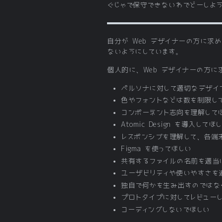
ぐじゃで保守できないわでどーしよ
自分が Web デザイナーの方に求
ないようにしています。
個人的に、Web デザイナーの方に
ペルソナに対して適切なデザイ
色やフォントなどは数を制限し
コンポーネント志向を理解して
Atomic Design を導
レスポンシブを理解して、各端
Figma を使ってほしい
共有するファイルの名前を適当
ユーザビリティや使いやすさを
独自で何かを生み出すのではな
プロトタイプに対してレビュー
コーディングしないでほしい