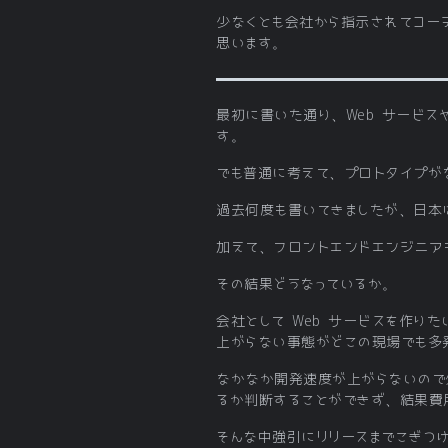
少なくとも会社から指示されてコー
思います。
最初に書いた通り、Web サービス
す。
でも普通に考えて、プロトタイプが
過去何度も書いてきましたが、日本は
加えて、フロントエンドエンジニア
その結果どうなっているか。
会社として Web サービスを作
上がらない事態がどこの現場でも多
なかなか開発速度が上がらないので
るか判断することができず、結果費
そんな中強引にリリースまでこぎつ