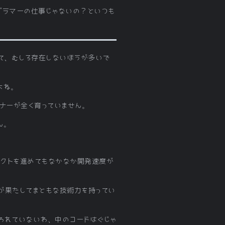
グラマーの仕事じゃないの？といつも
って、むしろ存在しないほうが多いで
よね。
イナーが全く育っていません。
ん。
ェクトを進めてもなかなか開発速度が
が果たしてまともな技術力を持ってい
われていないわ、中のコードはぐじゃ