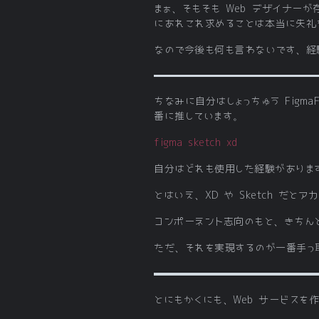
まぁ、そもそも Web デザイナー
にあれこれ求めることは本当に失礼
なので今後も何も言わないです、経
ちなみに自分はしょっちゅう Figm
番に推しています。
figma sketch xd
自分はどれも使用した経験があります
とはいえ、XD や Sketch だ
コンポーネント志向のもと、きちん
ただ、それを実現するのが一番手っ取
とにもかくにも、Web サービスを