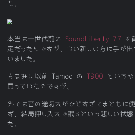
た。
本当は一世代前の
SoundLiberty 77
を
定だったんですが、つい新しい方に手が出
いました。
ちなみに以前 Tamoo の
T900
というや
買っていたのですが。
外では音の途切れがひどすぎてまともに
ず、結局押し入れで眠るという悲しい状態
た。