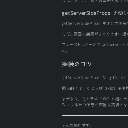
ただしサーバー側に認証系を寄せる場合、m
getServerSideProps の
getServerSideProps 
ただし画面の描画があからさまに遅
ファーストリリースは getServerS
ん。
実装のコツ
getServerSideProps や g
個人的には、たとえば axios を使用
なぜなら、たとえば SWR を組み合わ
シンプルかつ保守が容易な実装とな
そんな感じです。