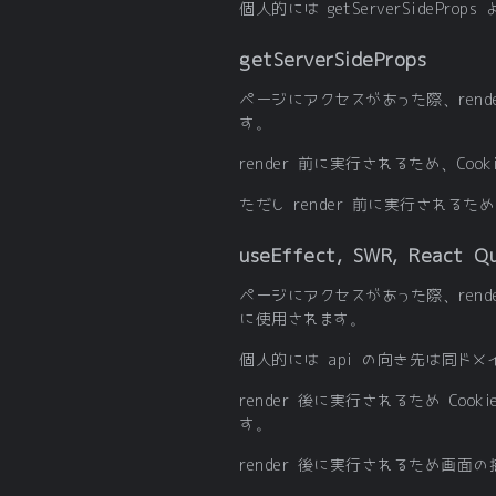
個人的には getServerSidePro
getServerSideProps
ページにアクセスがあった際、rende
す。
render 前に実行されるため、Coo
ただし render 前に実行され
useEffect, SWR, React Q
ページにアクセスがあった際、rende
に使用されます。
個人的には api の向き先は同ドメ
render 後に実行されるため Cook
す。
render 後に実行されるため画