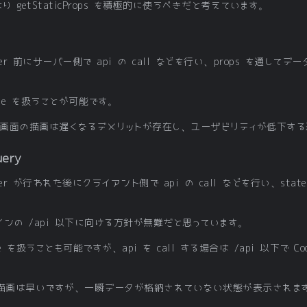
ps より getStaticProps を積極的に使うべきだと考えています。
r 前にサーバー側で api の call などを行い、props を通し
kie を扱うことが可能です。
るため画面の描画は遅くなるデメリットが存在し、ユーザビリティが低下す
uery
r が行われた後にクライアント側で api の call などを行い、st
インの /api 以下に向ける方針が無難だと思っています。
ie を扱うことも可能ですが、api を call する場合は /api 以下で
面の描画は早いですが、一瞬データが格納されていない状態が表示されま