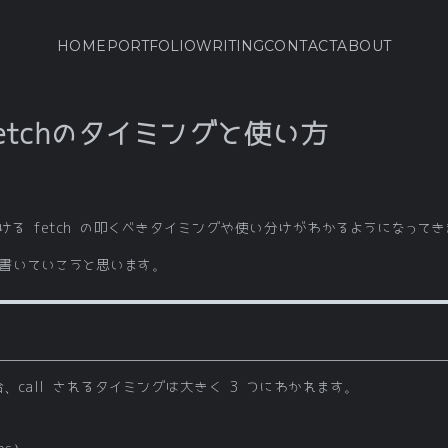
HOME
PORTFOLIO
WRITING
CONTACT
ABOUT
るfetchのタイミングと使い方
における fetch の叩くべきタイミングや使い分けがわかるようになって
書いていこうと思います。
叩く場合、call されるタイミングは大きく 3 つにわかれます。