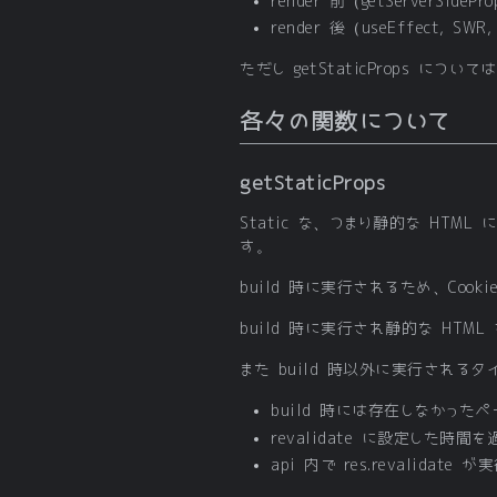
render 前（getServerSidePr
render 後（useEffect, SWR
ただし getStaticProps につ
各々の関数について
getStaticProps
Static な、つまり静的な HTM
す。
build 時に実行されるため、Coo
build 時に実行され静的な HT
また build 時以外に実行される
build 時には存在しなかった
revalidate に設定した時
api 内で res.revalidate 