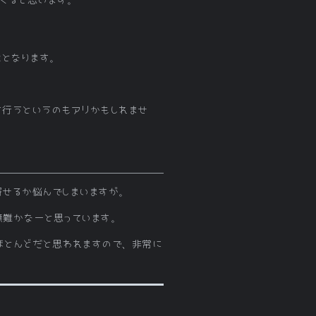
れてくると思います。
能となります。
て最適化を行うというのもアリかもしれませ
バー側に寄せるか悩んでしまいますが。
のが無難かなーと思っています。
ースがほとんどだと思われますので、非常に