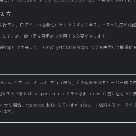
iddleware または getServerSideProps に実装が求めら
使いみち
を用いて実装を行うと、ログインの必要性にかかわらずあらゆるケースへ対応が可
くなるため、使い所を見極めて使用する必要があります。
ideProps で実装して、その後 getStaticProps などを使用し
etStaticProps 内で api の call を行う場合、どの程度実装をサー
するのであれば response.data をそのまま props に流し込む
せた場合、response.data をそのまま state に格納するケ
ります。