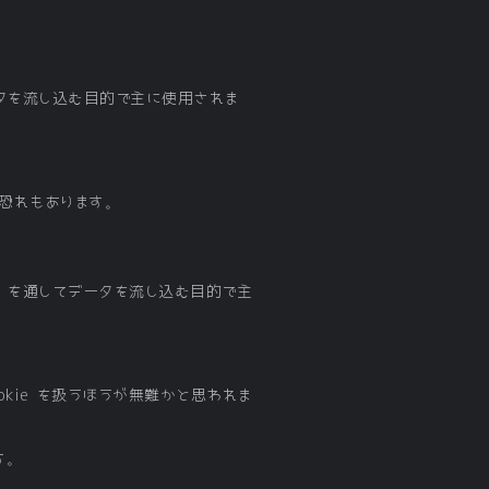
てデータを流し込む目的で主に使用されま
る恐れもあります。
ate を通してデータを流し込む目的で主
 Cookie を扱うほうが無難かと思われま
す。