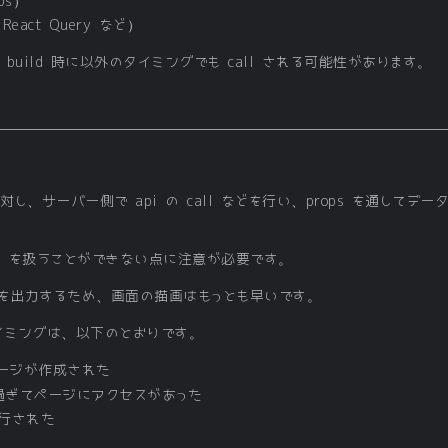
ops）
, React Query など）
いては build 時に以外のタイミングでも call される可能性があります。
L に対し、サーバー側で api の call などを行い、props を通し
kie を扱うことができない点に注意が必要です。
ML を出力するため、画面の描画はもっとも早いです。
タイミングは、以下のとおりです。
ページが作成された
間を過ぎてページにアクセスがあった
が実行された