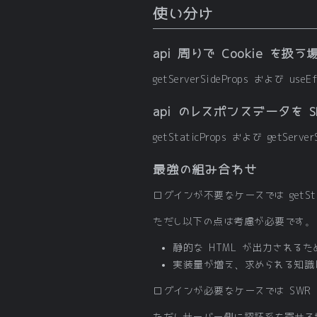
使い分け
api 周りで Cookie を扱う
getServerSideProps および us
api のレスポンスデータを
getStaticProps および getSer
最強の組み合わせ
ログインが不要なケースでは getStat
ただし以下の点は考慮が必要です。
静的な HTML が出力される
実装量が増え、求められる知識
ログインが必要なケースでは SWR ま