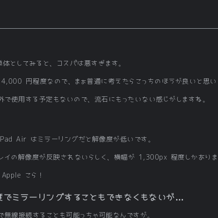
単体としてみると、コスパは悪すぎます。
で 14,000 円程度なので、まぁ普通に考えたらこっちのほうが良いと思
イ以外で使用する予定もないので、流石にもったいない感じがしますね。
Pad Air はミラーリングだと解像度が低いです。
スプレイの解像度が反映されないらしく、横幅が 1,300px 程度しかあり
pple こら！
解像度でミラーリングすることもできなくもないが…
で無線接続することも可能っちゃ可能なんですが。