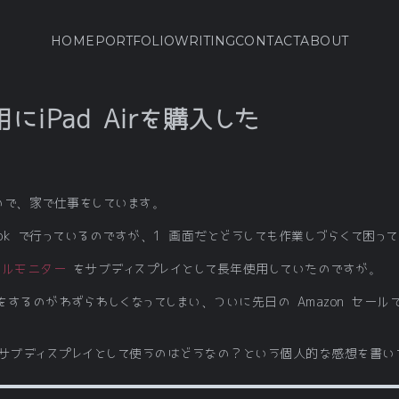
HOME
PORTFOLIO
WRITING
CONTACT
ABOUT
iPad Airを購入した
ので、家で仕事をしています。
Book で行っているのですが、1 画面だとどうしても作業しづらくて困っ
バイルモニター
をサブディスプレイとして長年使用していたのですが。
続をするのがわずらわしくなってしまい、ついに先日の Amazon セールで i
ir をサブディスプレイとして使うのはどうなの？という個人的な感想を書