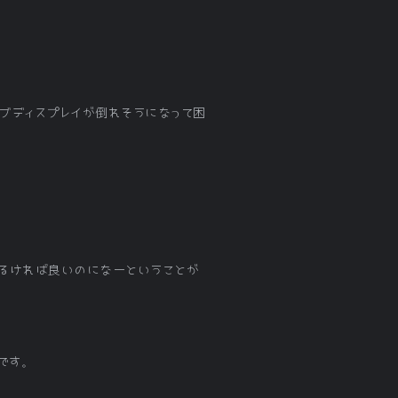
サブディスプレイが倒れそうになって困
るければ良いのになーということが
ズです。