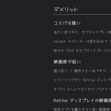
デメリット
コスパは悪い
当たり前ですが、サブディスプレイ
cocopar のモニターは割引込み
自分は iPad をサブディスプレ
解像度が低い
個人的に 1 番許せない点ですが、i
ミラーリングだと Retina ディ
もう少しなんとかならなかったのか！A
Retina ディスプレイの
有料アプリを購入すると高い解像度