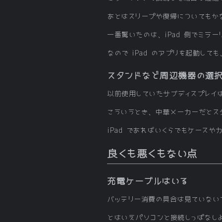
あとはスリープや復帰についてもか
一番驚いたのは、iPad 側でミラ
なので iPad のアプリを起動し
スタンドなど周辺機器の選
以前使用していたサブディスプレイ
こういうとき、中華メーカーだとス
iPad であればいくらでもケース
良くも悪くもない点
充電ケーブルはいる
バッテリー消費の具合は見ていないで
とはいえパソコンと接続しっぱなし