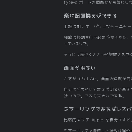
type-c ポートの損傷とかも気
楽に配置換えができる
上記に加えて、パソコンやモニター
頻繁に移動を行う必要があるため、非
っていました。
そういう面倒くささから解放された
画面が明るい
さすが iPad Air、画面の輝度が
自分はどちらかと言えば明るい画面
多いので、これも大きいですね。
ミラーリングであればレス
比較的アンチ Apple な自分です
ミラーリングで接続した場合は遅延