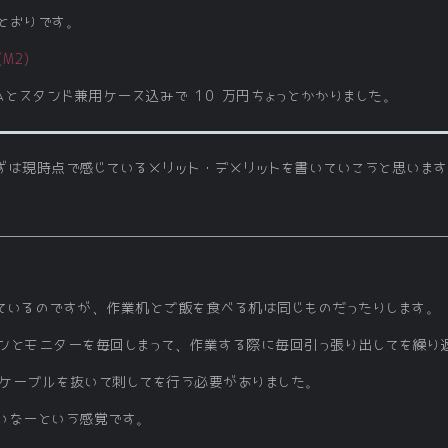
とおりです。
(M2)
ルムとスタンド兼用ケース込みで 10 万円ちょっとかかりました。
ずは現時点で感じているメリット・デメリットを書いていこうと思いま
ているのですが、作業机とご飯を食べる机は同じものだったりします。
ンとモニターを毎回しまって、作業する際に毎回引っ張り出してを繰り
ケーブルを抜いて刺してを行う必要がありました。
いなーという感覚です。