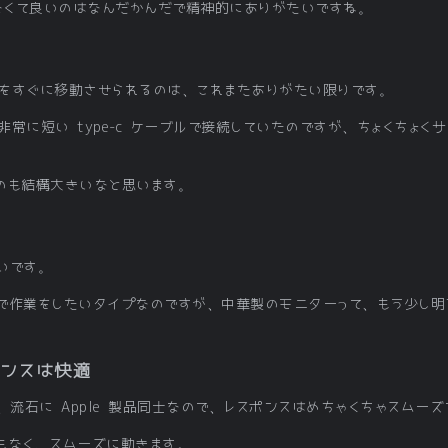
にしなくて良いのはなんだかんだで精神的にありがたいですね。
をすぐに移動させられるのは、これまたありがたい限りです。
常に短い type-c ケーブルで接続していたのですが、ちょくちょく
のも結構大きいなと思います。
高いです。
で作業をしたいタイプなのですが、中華製のモニターって、もう少し明
ポンスは快適
が、流石に Apple 製品同士なので、レスポンスはめちゃくちゃスムー
もなく、スムーズに動きます。