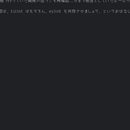
ない状態で行っていた開発の危うさを再確認…今まで見落としていたルール
う際は、tslint はもちろん、eslint も共存させましょう、というおは