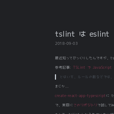
tslint は esli
2018-09-03
最近知ってびっくりしたんですが、tsli
参考記事:
TSLint で JavaScript
とはいえ、ルールの数などでは、ESLi
まじか…
create-react-app-typescript
に 
で、実際に
このリポジトリ
で試して