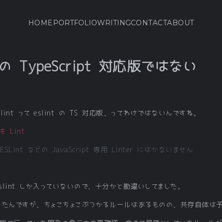
HOME
PORTFOLIO
WRITING
CONTACT
ABOUT
nt の TypeScript 対応版ではない
nt って eslint の TS 対応版、ってわけではないんですね。
 を Lint
nt などの JavaScript 専用 Linter にはかないません
tslint しか入っていないので、十分かと勘違いしてました。
みたんですが、ちょこちょこぶつかるルールはあるものの、共存自体は