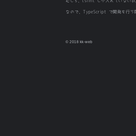
むしろ、tslint しか入れてい
なので、TypeScript で開発を行
© 2018 kk-web