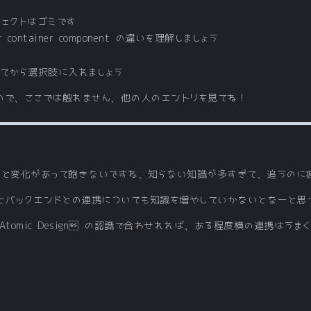
ロジェクトはゴミです
nt と container component の違いを理解しましょう
なってから選択肢に入れましょう
ので、ここでは触れません、他の人のエントリを見てね！
日々色々と変化があって飽きないですね、知らない知識が多すぎて、追うのに
ーとバックエンドとの連携についても知識を増やしていかないとなーと思
tomic Design の認識で合わせれれば、ある程度横の連携はう