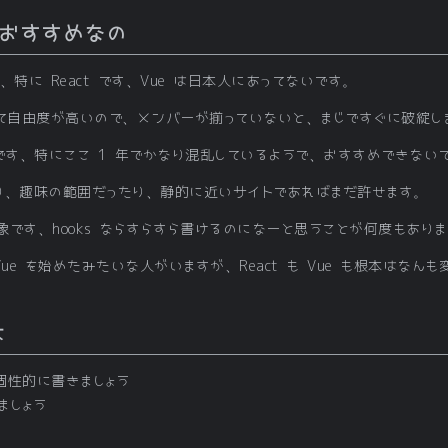
ちがおすすめなの
、特に React です、Vue は日本人にあってないです。
と比べて自由度が高いので、メンバーが揃っていないと、まじですぐに破綻し
だまだです、特にここ 1 年でかなり混乱しているようで、おすすめできない
り、趣味の範囲だったり、静的に近いサイトであればまだ許せます。
です、hooks ならすらすら書けるのになーと思うことが何度もありま
 Vue を始めたみたいな人がいますが、React も Vue も根本はな
は
個性的に書きましょう
ましょう