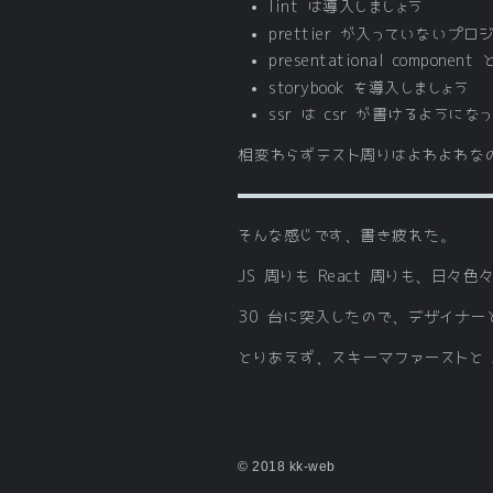
lint は導入しましょう
prettier が入っていないプ
presentational compone
storybook を導入しましょう
ssr は csr が書けるように
相変わらずテスト周りはよわよわな
そんな感じです、書き疲れた。
JS 周りも React 周りも、
30 台に突入したので、デザイナ
とりあえず、スキーマファーストと A
© 2018 kk-web