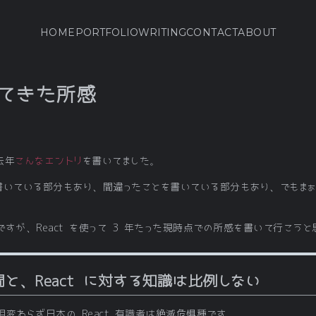
HOME
PORTFOLIO
WRITING
CONTACT
ABOUT
ってきた所感
去年
こんなエントリ
を書いてました。
書いている部分もあり、間違ったことを書いている部分もあり、でもまぁ
すが、React を使って 3 年たった現時点での所感を書いて行こうと
間と、React に対する知識は比例しない
変わらず日本の React 有識者は絶滅危惧種です。