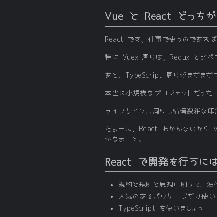
Vue と React どっ
React です、仕事で使うのであれば
特に Vuex 周りは、Redux 
あと、TypeScript 周りがま
本当に小規模なプロジェクトだった
ライフサイクル周りも結構複雑な印象
たまーに、React わかんないから
かなぁ…と。
React で開発を行うに
規約と規則と思想に則って、没
人気のあるパッケージだけ使い
TypeScript を使いましょう