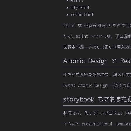
eslint
stylelint
commitlint
tslint は deprecated
ただ、eslint については、正直
世界中の誰一人として正しい導入方
Atomic Design と 
変わらず微妙な認識です、導入して
未だに Atomic Design 
storybook もこれまた
必須です、入ってないプロジェクト
きちんと presentational com