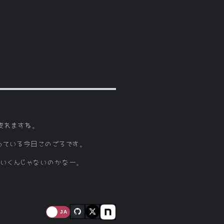
疲れますね。
っている今日このごろです。
まくいくんじゃないのかなー。
JA