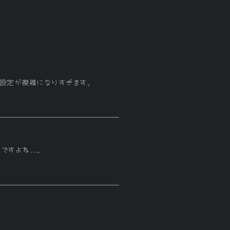
ど設定が複雑になりすぎます。
んですよね…。
。