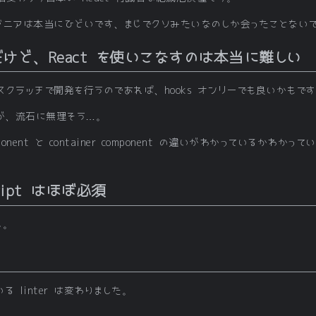
ジニアは本当にひどいです、まじでクソみたいなのしか会ったことない
だけど、React を使いこなすのは本当に難しい
クラッチで開発を行うのであれば、hooks オンリーでも良いかもで
すが、流石に無理そう…。
component と container component の違いがわかっているか
ript はほぼ必須
し。
 linter は変わりました。