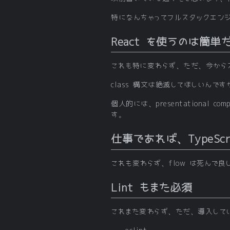
特になんちゃってフルスタックエン
React を使うのは簡単
これも特に変わらず、ただ、今からス
class 構文は絶滅してほしいんで
個人的には、presentational 
す。
仕事であれば、TypeSc
これも変わらず、flow は死んで良
Lint もまた必須
これまた変わらず、ただ、導入している