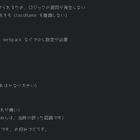
で分けられるため、ロジックの混同が発生しない
もそも className を意識しない)
て、webpack などで少し設定が必要
これはかなり大きい)
れが痛い)
ぬんは、当時の誤った認識です)
ちです、お好みでどうぞ。