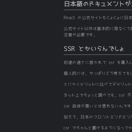
日本語のドキュメントが
React の公式サイトもじょじょ
公式サイト以外は基本的に見なくて良
注意が必要です。
SSR とかいらんでしょ
初速の速さに惹かれて ssr を導
個人的には、やっぱりどう考えても
とにかくメリットに比べてデメリッ
ネット上でちょっと調べても、ssr
ssr 自体が悪いとは思わないんで
加えて、日本のフロントエンドエン
csr でちゃんと書けるようになって