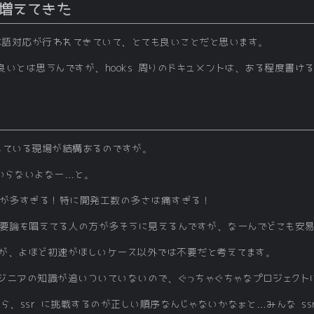
増えてきた
に日本語対応が行われてきていて、とても良いことだと思います。
いとは思うんですが、hooks 周りのドキュメントは、ある程度書け
入している現場が結構あるのですが。
いらないよなー…と。
トが多すぎる！特に開発工数の多さは痛すぎる！
 不要論を唱えてる人の方が多そうに見えるんですが、なーんでどこも安
すが、よほど初速がほしいケース以外では不要だと考えてます。
ジニアの知識が追いついていないので、ぐっちゃぐちゃなプロジェクト
から、ssr に挑戦するのが正しい順序なんじゃないかなぁと…みんな ss