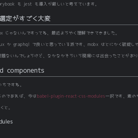
ybook も jest も導入が厳しいと考えています。
選定がすごく大変
l も flux じゃないんですってね、最近ようやく理解できてきました。
x か graphql で良いと思っている派です、mobx はとにかく破綻
問題ないんでしょうけど、なかなかそういう現場には出会ったことがあり
d components
いちですね。
導入するのであれば、今は
babel-plugin-react-css-modules
一択です、素の
書くと。
dules