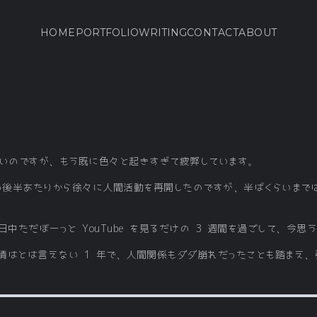
HOME
PORTFOLIO
WRITING
CONTACT
ABOUT
いないのですが、もう既に色々と起きすぎて疲弊しています。
月の後半あたりから徐々に人間活動を再開したのですが、半ばくらいまで
中ただぼーっと YouTube を見るだけの 3 週間を過ごして、今思
情はとは言えない 1 年で、人間関係もダダ崩れだったことも踏まえ、