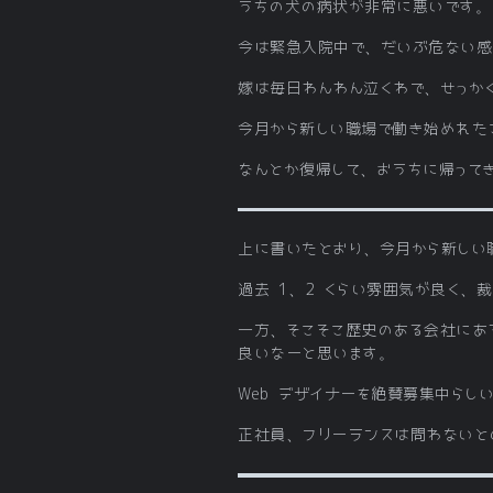
うちの犬の病状が非常に悪いです。
今は緊急入院中で、だいぶ危ない感
嫁は毎日わんわん泣くわで、せっか
今月から新しい職場で働き始めれた
なんとか復帰して、おうちに帰って
上に書いたとおり、今月から新しい
過去 1、2 くらい雰囲気が良く、
一方、そこそこ歴史のある会社にあ
良いなーと思います。
Web デザイナーを絶賛募集中らし
正社員、フリーランスは問わないと