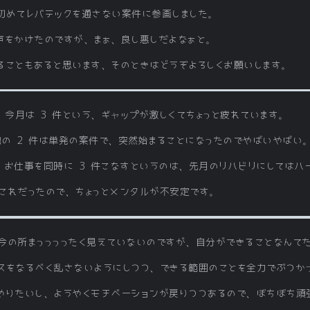
初めてレバテックを通さない案件に参画しました。
から声をかけたのですが、まぁ、良し悪しだよなぁと。
ることもあると思います、そのときはどうぞよろしくお願いします。
、今月は 3 件という、ギャップが激しくてちょっと疲れています。
他の 2 件は単発の案件で、突然始まることになったのでやばいやばい
、お仕事を同時に 3 件こなすというのは、先月のリハビリにしてはハ
これだったので、ちょっとメンタルが不安定です。
今の所まっっっったく見えていないのですが、自分ができることなんて
スをなるべく乱さないようにしつつ、できる範囲のことを全力でぶつか
やりたいし、ようやくモチベーションが戻りつつあるので、ぼちぼち頑