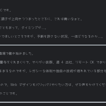
じです。
く調子が上向きつつあったところに、これは痛いなぁと。
こともあって、タイミングが…。
きてほしいところですが、予断を許さない状況、一体どうなるのか…。
職場で働き始めました。
裁量与えられまくりで、やりがい抜群、週 4 出社、リモート OK であ
るあるなのですが、レガシーな体制や独自の技術が培われている部分
いので、Web デザインをバリッバリやりたい方は、ぜひ声をかけてく
のことです。