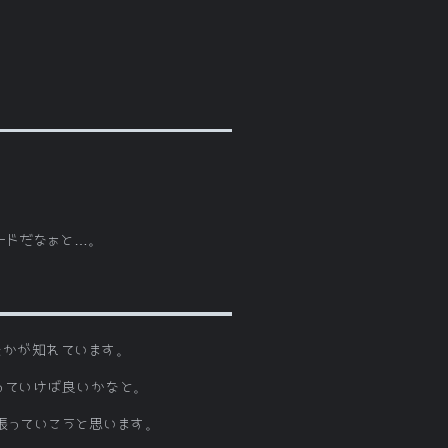
。
ードだなぁと…。
たかが知れています。
っていけば良いかなと。
張っていこうと思います。