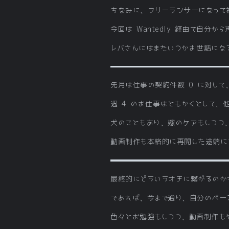
ちなみに、フリーランサーになって
今回は Wantedly 経由で自分
レバさんにはまたいつかお世話にな
先月は仕事の契約件数 0 に対して
週 4 のお仕事はともかくとして、
犬のこともあり、嫁のケアもしつつ
動画制作も本格的に再開した途端に
最終的にどういうオチに繋がるのか
であれば、今まで通り、自分のペー
色々とお勉強もしつつ、動画制作も