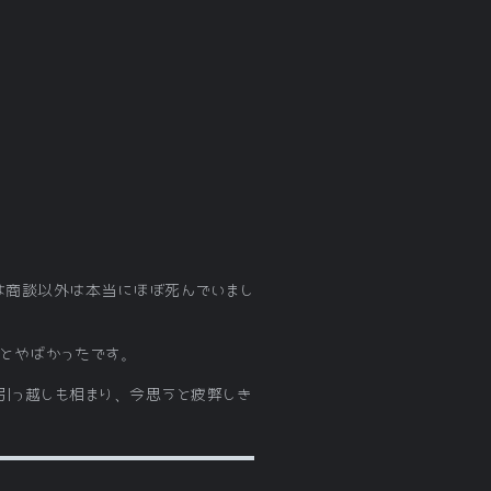
は商談以外は本当にほぼ死んでいまし
うとやばかったです。
引っ越しも相まり、今思うと疲弊しき