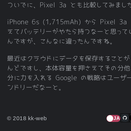
ついでに、Pixel 3a とも比較してみまし
iPhone 6s (1,715mAh) から Pixel 3
iPhone SE2
えてバッテリーがやたら持つなーと思って
ブラック
んですが、こんなに違ったんですね。
色
赤
ホワイト
最近はクラウドにデータを保存することが
んどですし、本体容量を押さえてその分他
64GB
分に力を入れる Google の戦略はユーザ
容量
128GB
ンドリーだなーと。
256GB
138.4mm
サイズ
× 67.3mm
(高さ × 幅 × 厚さ)
© 2018 kk-web
JA
× 7.3mm