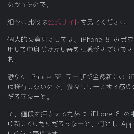
なかったので。
ブラック
細かい比較は
公式サイト
を見てください。
色
赤
ホワイト
個人的な意見としては、iPhone 8 のガ
用して中身だけ差し替えた感がすごいです
64GB
れ。
容量
128GB
256GB
恐らく iPhone SE ユーザが全然新しい iP
に移行しないので、渋々リリースする感じ
138.4mm
サイズ
だろうなーと。
× 67.3mm
(高さ × 幅 × 厚さ)
× 7.3mm
で、値段を押さえるために iPhone 8 の
重量
148g
け新しくしたんだろうなーと、何とも Appl
しくない感じです。