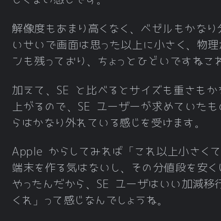
ディスプレイ
4.7 インチ
1,334 ピクセル
解像度もあまり高くなく、ベゼルもかなり
解像度
× 750 ピクセル
いせいで画面は思った以上に小さく、物理
326ppi
ンも残っており、ちょっとひどいですねこ
チップ
A13
加えて、SE と比べるとサイズも重さもか
RAM
2GB? 3GB?
上がるので、SE ユーザーが求めていたも
らはかなり外れている感じを受けます。
バッテリー
1,821mAh?
44,800 円
Apple からしてみれば「これ以上小さく
税別価格
49,800 円
端末を作る気はないし、その分値段を安く
60,800 円
やったんだから、SE ユーザはいい加減移
くれ」って感じなんでしょうね。