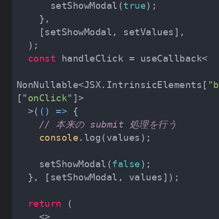
      setShowModal(
true
const
NonNullable<JSX.IntrinsicElements[
"b
[
"onClick"
  >(
() =>
// 本来の submit 処理を行う
console
    setShowModal(
false
return
<>