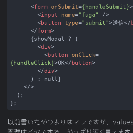
<
form
onSubmit
=
{handleSubmit}
>
<
input
name
=
"fuga"
 />
<
button
type
=
"submit"
>
送信
</
</
form
>
<
div
>
<
button
onClick
=
{handleClick}
>
OK
</
button
>
</
div
>
</>
以前書いたやつよりはマシですが、value
管理はイヤですね、やっぱり汚く見えます