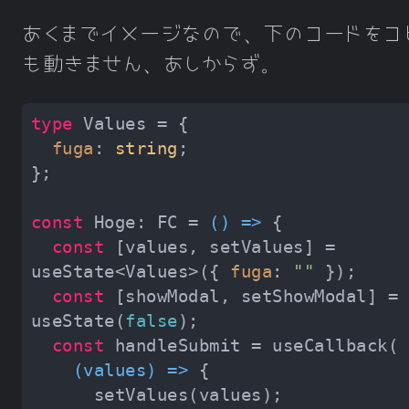
あくまでイメージなので、下のコードをコ
も動きません、あしからず。
type
fuga
: 
string
const
 Hoge: FC = 
() =>
const
 [values, setValues] = 
useState<Values>({ 
fuga
: 
""
const
 [showModal, setShowModal] = 
useState(
false
const
(
values
) =>