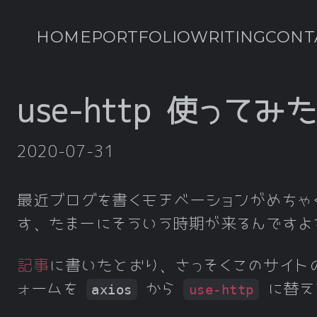
HOME
PORTFOLIO
WRITING
CONT
use-http 使ってみ
2020-07-31
最近ブログを書くモチベーションがめちゃ
す、たまーにそういう時期が来るんですよ
記事
に書いたとおり、さっそくこのサイト
ォームを
から
に替え
axios
use-http