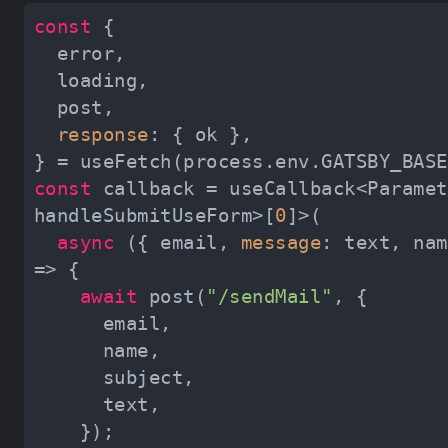
const
response
const
 callback = useCallback<Paramet
handleSubmitUseForm>[
0
async
 ({ email, 
message
: text, nam
await
 post(
"/sendMail"