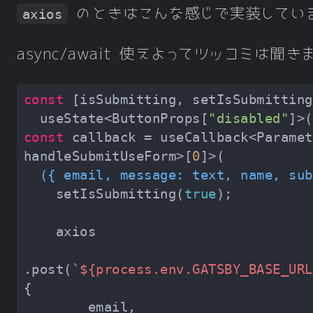
のときはこんな感じで実装してい
axios
async/await 使えよってツッコミは聞き
const
  useState<ButtonProps[
"disabled"
]>(
const
 callback = useCallback<Paramet
handleSubmitUseForm>[
0
(
{ email, message: text, name, sub
    setIsSubmitting(
true
.post(
`
${process.env.GATSBY_BASE_URL