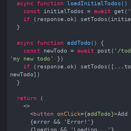
async
function
loadInitialTodos
(
) 
const
 initialTodos = 
await
 get(
'
if
async
function
addTodo
(
) 
const
 newTodo = 
await
 post(
'/tod
'my new todo'
if
 (response.ok) setTodos([...to
return
<>
<
button
onClick
=
{addTodo}
>
Add 