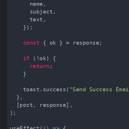
const
if
return
    toast.success(
"Send Success Emai
useEffect(
() =>