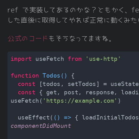
ref で実装してあるのかな？ともかく、fetc
した直後に取得してやれば正常に動くみた
公式のコード
もそうなってますね。
import
 useFetch 
from
'use-http'
function
Todos
(
) 
const
const
 { get, post, response, loadi
useFetch(
'https://example.com'
  useEffect(
() =>
 { loadInitialTodos
componentDidMount