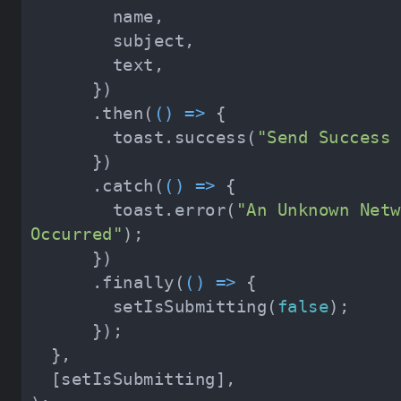
      .then(
() =>
        toast.success(
"Send Success 
      .catch(
() =>
        toast.error(
"An Unknown Netw
Occurred"
      .finally(
() =>
        setIsSubmitting(
false