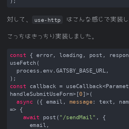
対して、
はこんな感じで実装し
use-http
こっちはきっちり実装しました。
const
 { error, loading, post, respon
const
 callback = useCallback<Paramet
handleSubmitUseForm>[
0
async
 ({ email, 
message
: text, nam
await
 post(
"/sendMail"