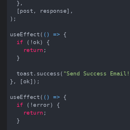
useEffect(
() =>
if
return
  toast.success(
"Send Success Email!
useEffect(
() =>
if
return