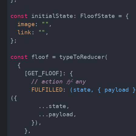
const
image
: 
""
link
: 
""
const
// action が any
FULFILLED
: 
(
state, { payload }