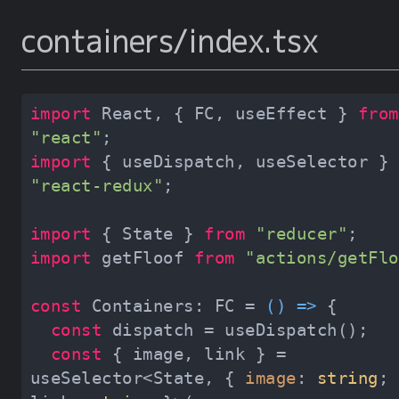
containers/index.tsx
import
 React, { FC, useEffect } 
from
"react"
import
 { useDispatch, useSelector } 
"react-redux"
import
 { State } 
from
"reducer"
import
 getFloof 
from
"actions/getFlo
const
 Containers: FC = 
() =>
const
const
 { image, link } = 
useSelector<State, { 
image
: 
string
; 