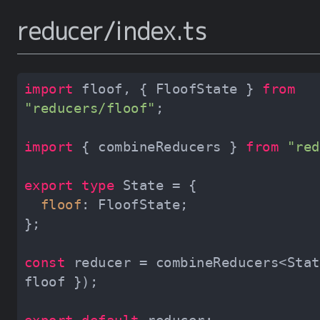
reducer/index.ts
import
 floof, { FloofState } 
from
"reducers/floof"
import
 { combineReducers } 
from
"red
export
type
floof
const
 reducer = combineReducers<Stat