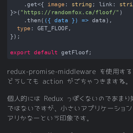
    .get<{ 
image
: 
string
; link: 
stri
}>(
"https://randomfox.ca/floof/"
    .then(
(
{ data }
) =>
type
export
default
redux-promise-middleware を使用す
どうしても action がごちゃつきますね。
個人的には Redux っぽくないのであまり
ではないですが、小さいアプリケーション
アリかなーという印象です。