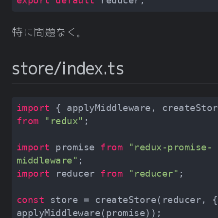
export
default
特に問題なく。
store/index.ts
import
from
"redux"
import
 promise 
from
"redux-promise-
middleware"
import
 reducer 
from
"reducer"
const
 store = createStore(reducer, {