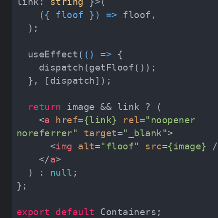
link: 
string
(
{ floof }
) =>
  useEffect(
() =>
return
<
a
href
=
{link}
rel
=
"noopener 
noreferrer"
target
=
"_blank"
>
<
img
alt
=
"floof"
src
=
{image}
 /
</
a
>
  ) : 
null
export
default