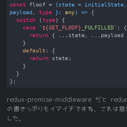
const
 floof = 
(
state = initialState,
payload, 
type
 }: 
any
) =>
switch
 (
type
case
`
${GET_FLOOF}
_FULFILLED`
return
default
return
redux-promise-middleware だと redu
の書きっぷりもイマイチですね、これは意
した。