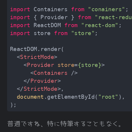
import
 Containers 
from
"conainers"
import
 { Provider } 
from
"react-redu
import
 ReactDOM 
from
"react-dom"
import
 store 
from
"store"
<
StrictMode
>
<
Provider
store
=
{store}
>
<
Containers
 />
</
Provider
>
</
StrictMode
>
document
.getElementById(
"root"
普通ですね、特に特筆することもなく。