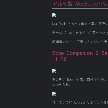
アルミ製 MacBook/iP
MacPook とかって意外と置き
自分は 2 本させるやつを買ったので
結構重いのと、丁寧にささないと傷
Bose Companion 2 Se
III BK
そこそこ Bose 信者の自分です
んですよね。
で、こいつに UA-25 とミキサ