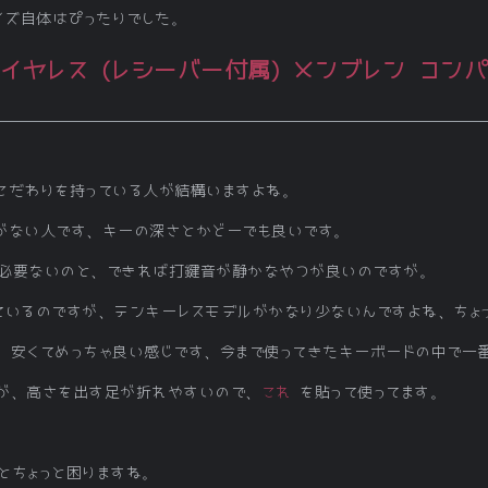
サイズ自体はぴったりでした。
イヤレス (レシーバー付属) メンブレン コン
こだわりを持っている人が結構いますよね。
がない人です、キーの深さとかどーでも良いです。
必要ないのと、できれば打鍵音が静かなやつが良いのですが。
ているのですが、テンキーレスモデルがかなり少ないんですよね、ちょ
、安くてめっちゃ良い感じです、今まで使ってきたキーボードの中で一
が、高さを出す足が折れやすいので、
これ
を貼って使ってます。
とちょっと困りますね。