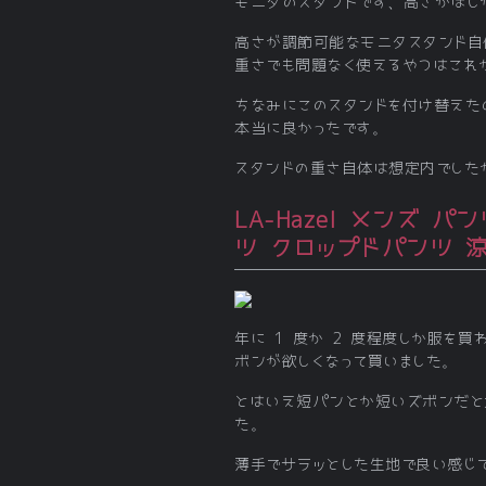
モニタのスタンドです、高さがほし
高さが調節可能なモニタスタンド自
重さでも問題なく使えるやつはこれ
ちなみにこのスタンドを付け替えたのは
本当に良かったです。
スタンドの重さ自体は想定内でした
LA-Hazel メンズ 
ツ クロップドパンツ 涼
年に 1 度か 2 度程度しか服を
ボンが欲しくなって買いました。
とはいえ短パンとか短いズボンだと
た。
薄手でサラッとした生地で良い感じ