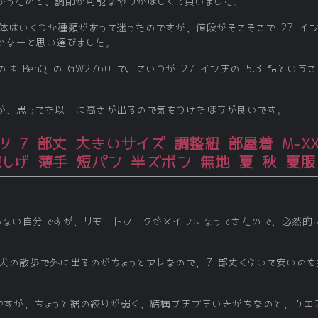
かったのと、調節が可能なやつがほしくて買いました。
体はいくつか種類があって迷ったのですが、値段がそこそこで 27 イ
かなーと思い選びました。
 BenQ の GW2760 で、こいつが 27 インチの 5.3 ㌔とい
が、思ってた以上に高さが出るので気をつけたほうが良いです。
パンツ 7 部丈 大きいサイズ 調整紐 部屋着 M-
しげ 薄手 短パン 半ズボン 無地 夏 秋 夏服
買わない自分ですが、リモートワークがメインになってきたので、必然
犬の散歩で外に出るのがちょっとアレなので、7 部丈くらいで安いのを
ですが、ちょっと裾の絞りが弱く、結構ブチブチいきがちなのと、ウエ