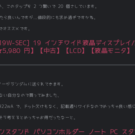
、このタップを 2 つ繋いで 20 個さしています。
たら良いんですが…値段的にも求め過ぎですかね。
でオススメです。
9W-SEC] 19 インチワイド液晶ディスプレイ/解
5,980 円】【中古】【LCD】【液晶モニタ
ターがランダムに送られてきます。
ない自分なので買ってみました、
LS1922wA で、ドット欠けもなく、記載通りワイドなのでめっちゃ良い感
で、そう考えるとめっちゃお得だったなーと。
ソコンスタンド パソコンホルダー ノート PC スタ