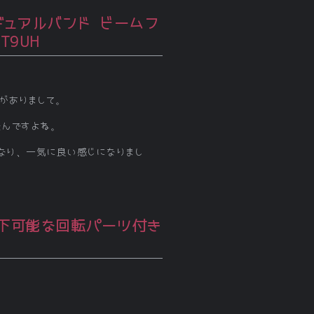
bps デュアルバンド ビームフ
T9UH
要がありまして。
たんですよね。
なり、一気に良い感じになりまし
吊下可能な回転パーツ付き