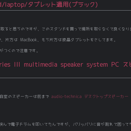
ad/laptop/タブレット適用(ブラック)
場所を取ると思うのですが、このスタンドを買って場所を取らなくて良くなり
、片方は MacBook、もう片方は液晶タブレットをさしてます。
がつくので注意です。
ries III multimedia speaker system P
が、自室のスピーカーは前まで
audio-technica デスクトップスピーカー 
ーを挟んで電子ドラムを叩いてたんですが、バリッバリに音が割れて困って