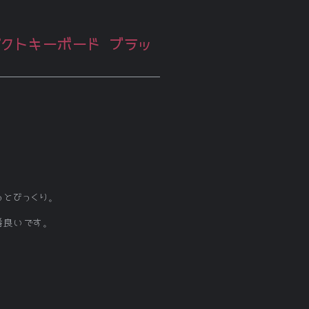
パクトキーボード ブラッ
っとびっくり。
番良いです。