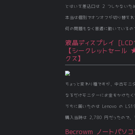
とはいえ差込口は 2 つしかないため
本当は個別でオンオフが切り替えれ
何の問題もなく普通に動いているの
液晶ディスプレイ [LCD1
【シークレットセール ★
クス】
ちょっと変わり種ですが、中古モニ
なるだけモニターにお金をかけたく
うちに届いたのは Lenovo の 
購入当時は 2,780 円だったの
Becrowm ノートパ