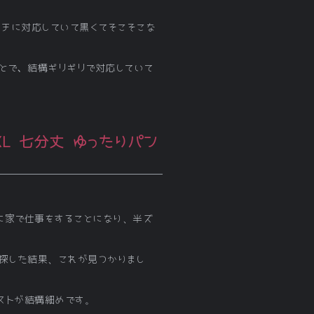
ンチに対応していて黒くてそこそこな
うことで、結構ギリギリで対応していて
XXL 七分丈 ゆったりパン
的に家で仕事をすることになり、半ズ
探した結果、これが見つかりまし
ストが結構細めです。