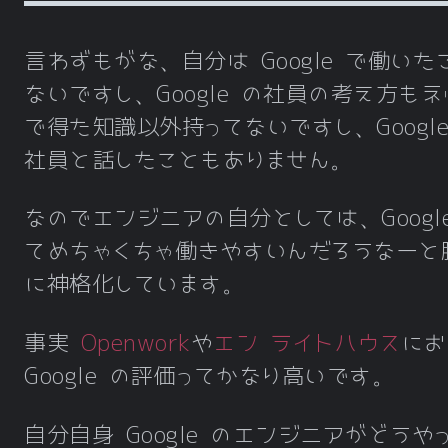
言わずもがな、自分は Google で働いた
ないですし、Google の社員の考え方もネ
で得た知識以外持ってないですし、Google
社員と話したこともありません。
なのでエンジニアの自分としては、Google
てめちゃくちゃ働きやすいんだろうなーと
に神格化しています。
事実
Openwork
や
エン ライトハウス
にお
Google の評価ってかなり高いです。
自分自身 Google のエンジニアがどうや