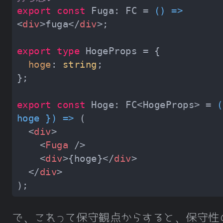
export
const
 Fuga: FC = 
() =>
<
div
>
fuga
</
div
>
export
type
hoge
: 
string
export
const
 Hoge: FC<HogeProps> = 
(
hoge }
) =>
<
div
>
<
Fuga
 />
<
div
>
{hoge}
</
div
>
</
div
>
で、これって保守観点からすると、保守性