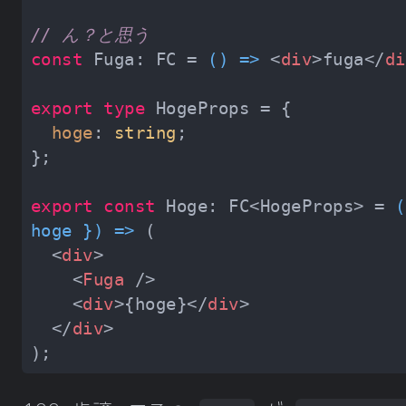
// ん？と思う
const
 Fuga: FC = 
() =>
<
div
>
fuga
</
di
export
type
hoge
: 
string
export
const
 Hoge: FC<HogeProps> = 
(
hoge }
) =>
<
div
>
<
Fuga
 />
<
div
>
{hoge}
</
div
>
</
div
>