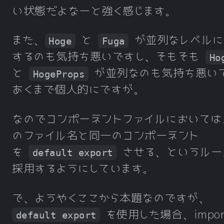
い状態だよなーと強く感じます。
また、
と
が並列なレベルに
Hoge
Fuga
するのも気持ち悪いですし、そもそも
Ho
と
が並列なのも気持ち悪い
HogeProps
あくまで個人的にですが。
なのでコンポーネントファイルにおいては
のファイル名と同一のコンポーネント
を
させる、というルー
default export
採用するようにしています。
で、ようやくここから本題なのですが、
を使用した場合、impor
default export