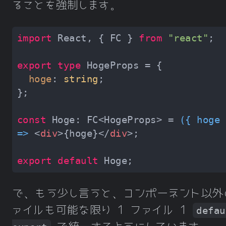
ることを強制します。
import
 React, { FC } 
from
"react"
export
type
hoge
: 
string
const
 Hoge: FC<HogeProps> = 
(
{ hoge 
=>
<
div
>
{hoge}
</
div
>
export
default
で、もう少し言うと、コンポーネント以外
ァイルも可能な限り 1 ファイル 1
defau