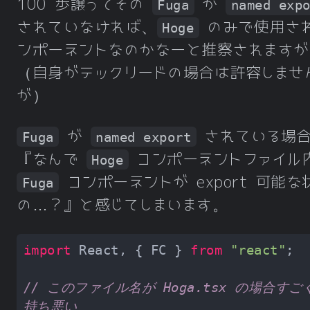
100 歩譲ってその
が
Fuga
named exp
されていなければ、
のみで使用さ
Hoge
ンポーネントなのかなーと推察されますが
（自身がテックリードの場合は許容しませ
が）
が
されている場
Fuga
named export
『なんで
コンポーネントファイル
Hoge
コンポーネントが export 可能な
Fuga
の…？』と感じてしまいます。
import
 React, { FC } 
from
"react"
// このファイル名が Hoga.tsx の場合すご
持ち悪い