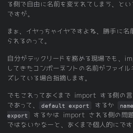
る側で自由に名前を変えれてしまう、とい
ですが。
まぁ、イヤっちゃイヤですよね、勝手に名
られるのって。
自分がテックリードを務める現場でも、imp
してきたコンポーネントの名前がファイル
ズレている場合指摘します。
でもこれってあくまで import する側の
であって、
するか
default export
nam
するかは import される側の問
export
ではないかなーと、あくまで個人的にです