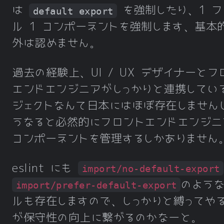
は
を強制したり、1 フ
default export
ル 1 コンポーネントを強制します、基本
外は認めません。
過去の経験上、UI / UX デザイナーとフ
エンドエンジニアがしっかりと連携してい
ジェクトなんて日本にはほぼ存在しません
うなると必然的にフロントエンドエンジニ
コンポーネントを管理するしかありません
eslint にも
import/no-default-export
のよう
import/prefer-default-export
ルも存在しますので、しっかりと縛ってや
が保守性の向上に繋がるのかなーと。