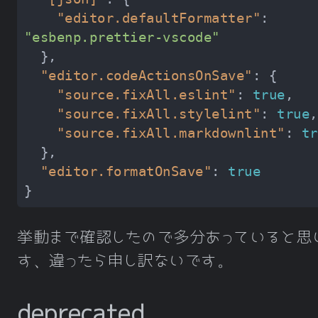
"editor.defaultFormatter"
: 
"esbenp.prettier-vscode"
"editor.codeActionsOnSave"
"source.fixAll.eslint"
: 
true
"source.fixAll.stylelint"
: 
true
"source.fixAll.markdownlint"
: 
tr
"editor.formatOnSave"
: 
true
挙動まで確認したので多分あっていると思
す、違ったら申し訳ないです。
deprecated