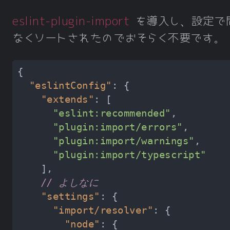
eslint-plugin-import
を導入し、設定で
なくソートされたのでおそらく不要です。
"eslintConfig"
"extends"
"eslint:recommended"
"plugin:import/errors"
"plugin:import/warnings"
"plugin:import/typescript"
// よしなに
"settings"
"import/resolver"
"node"