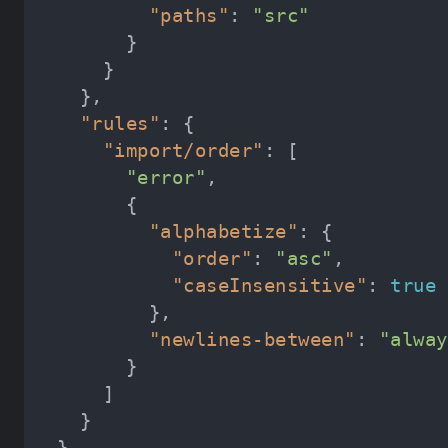
"paths"
: 
"src"
"rules"
"import/order"
"error"
"alphabetize"
"order"
: 
"asc"
"caseInsensitive"
: 
true
"newlines-between"
: 
"alway