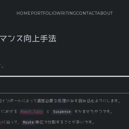
HOME
PORTFOLIO
WRITING
CONTACT
ABOUT
ォーマンス向上手法
す。
し、動的インポートによって適宜必要な処理のみを読み込むようにします。
 における
と
をかませたやつです。
React.lazy
Suspense
g
に沿って、
単位で分割することが多いです。
Route