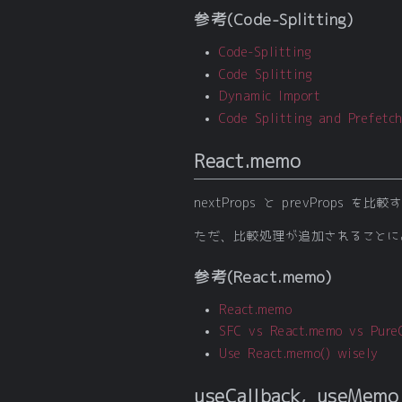
参考(Code-Splitting)
Code-Splitting
Code Splitting
Dynamic Import
Code Splitting and Prefetch
React.memo
nextProps と prevPro
ただ、比較処理が追加されることに
参考(React.memo)
React.memo
SFC vs React.memo vs Pure
Use React.memo() wisely
useCallback, useMemo