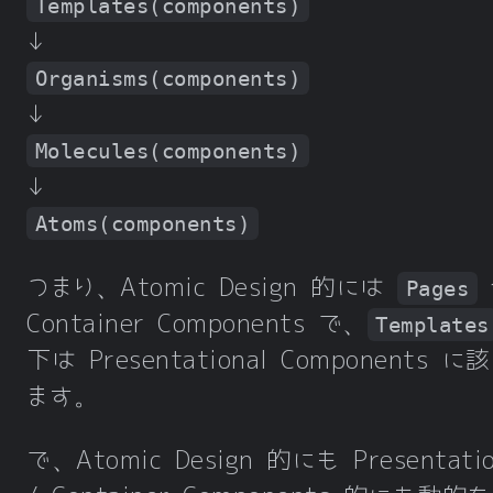
Templates(components)
↓
Organisms(components)
↓
Molecules(components)
↓
Atoms(components)
つまり、Atomic Design 的には
Pages
Container Components で、
Templates
下は Presentational Components に
ます。
で、Atomic Design 的にも Presentatio