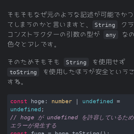
そもそもなぜ元のような記述が可能でかつ
てしまうのかと言いますと、
クラ
String
コンストラクターの引数の型が
なの
any
色々とアレです。
そのためそもそも
を使用せず
String
を使用したほうが安全という
toString
すね。
const
 hoge: 
number
 | 
undefined
 = 
undefined
// hoge が undefined を許容しているた
エラーが発生する
const