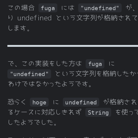
この場合
には
が、
fuga
"undefined"
り undefined という文字列が格納され
します。
で、この実装をした方は
に
fuga
という文字列を格納したか
"undefined"
わけではなかったようです。
恐らく
に
が格納され
hoge
undefined
るケースに対応しきれず
を使っ
String
したようでした。