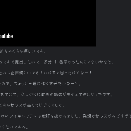
めちゃくちゃ嬉しいです。
作ってすぐ提出したので、多分 1 番早かったんじゃないかなと。
ったのは正直悔しいです！いけると思ったけどなー！
たので、ちょっと王道に作りすぎたかなーと。
されていて、久しぶりに動画の感想がもらえて嬉しかったです。
くちゃセンスが高くてビビりました。
るだけのアイキャッチには度肝を抜かれました、発想とセンスがすごすぎ
やりたいですね。