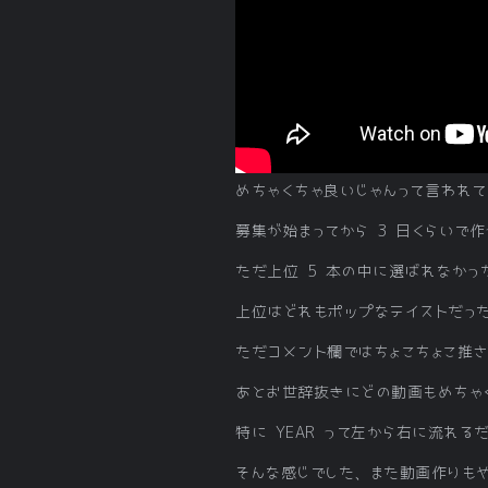
めちゃくちゃ良いじゃんって言われて
募集が始まってから 3 日くらいで
ただ上位 5 本の中に選ばれなか
上位はどれもポップなテイストだっ
ただコメント欄ではちょこちょこ推
あとお世辞抜きにどの動画もめちゃ
特に YEAR って左から右に流れ
そんな感じでした、また動画作りも