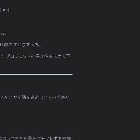
ります。
せん。
かけ離れていますよね。
またプロジェクトの保守性を大きく下
くらいから話を進めていくのが良い
になってきたら改めてモノレポを考慮