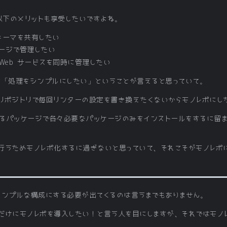
以下のメリットも享受したいですよね。
キーマを共有したい
ケージで管理したい
Web サービスを同時に管理したい
は「処理をシンプルにしたい」ということが言えると思っていて。
リポジトリで毎回リンターの設定を書き換えたくないからモノレポにし
なるパッケージで各々必要なパッケージのみをインストールをするに留
行うためモノレポ化するに過ぎないと思っていて、それこそがモノレポ
シンプルな構成にする必要が出てくるのは言うまでもありません。
だけにモノレポを導入したい！と言う人を目にしますが、それではモノ