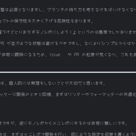
の調整は必須となりますし、ブランチの持ち方も考えなければいけなくな
ェクトの保守性を大きく下げる危険性もあります。
違うけどとりあえずモノレポにしよう！』というのは愚策でしかありま
 や PR が並ぶような状態は避けるべきですし、なによりシンプルからは
非常に曖昧になるため、Issue や PR の粒度が荒くなり、これも
合は、個人的には無理をしないことが大切だと思います。
ッケージ開発のときと同様、まずはリンターやフォーマッターの共通化
。
単ですが、逆にモノレポからメニレポにするのは非常に難しいです。
合は、まずはメニレポで開発を行い、同じような設定を何度も書くよう