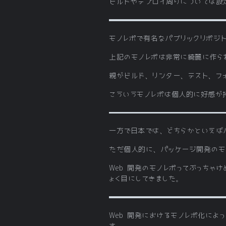
ビルドやデプロイ周りについては設
モノレポで有名なパブリックリポジト
上記のモノレポは非常に綺麗に作ら
親がビルド、リンター、テスト、フ
こういうモノレポは個人的に好感が
一方で日本では、どちらかといえばパ
ただ個人的に、パッケージ開発のモノ
Web 開発のモノレポってぶっちゃ
ょく目にしてきました。
Web 開発におけるモノレポ化に
す。