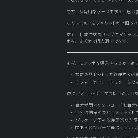
とはいえあたりまえですがケースバ
もちろん有用なケースもあると思い
ただメリットをデメリットが上回る
あと、日本ではなぜかやたらとモノ
ます、あくまで個人的にですが。
まず、モノレポを導入することによ
複数のリポジトリを管理する必
リンターやフォーマッターなど
逆にデメリットとしては以下のよう
自分が関わらないコードも自分
自分に関係のないコミットが打
パッケージ間の依存関係が大量
関わるメンバー全員にモノレポ