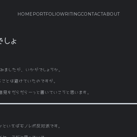
HOME
PORTFOLIO
WRITING
CONTACT
ABOUT
でしょ
てみましたが、いかがでしょうか。
ることは避けていたのですが。
意見をだらだらーっと書いていこうと思います。
かといえばモノレポ反対派です。