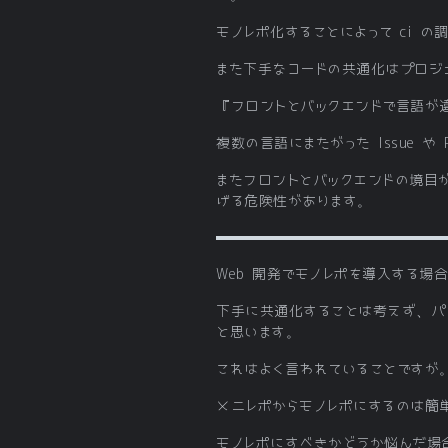
モノレポ化することによって ci 
また下手なコードの共通化はプロジ
『フロントとバックエンドで言語が
複数の言語にまたがった Issue
またフロントとバックエンドの境目が
げる危険性があります。
Web 開発でモノレポを導入する場
下手に共通化することは考えず、パ
と思います。
これはよく言われていることですが
メニレポからモノレポにするのは簡
モノレポにすべきかどうか悩んだ場