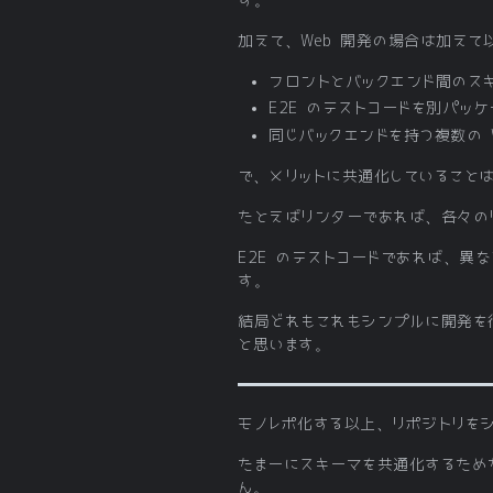
加えて、Web 開発の場合は加えて
フロントとバックエンド間のス
E2E のテストコードを別パッ
同じバックエンドを持つ複数の 
で、メリットに共通化していること
たとえばリンターであれば、各々の
E2E のテストコードであれば、異
す。
結局どれもこれもシンプルに開発を
と思います。
モノレポ化する以上、リポジトリを
たまーにスキーマを共通化するため
ん。