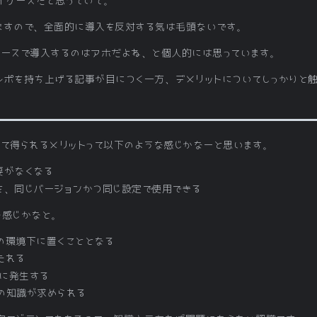
イケースだと思っていて。
ますので、全面的に導入を反対する気は毛頭ないです。
ケースで導入するのはアホだよね、と個人的には思っています。
レポを持ち上げる記事が目につく一方、デメリットについてしっかりと
って得られるメリットって以下のような感じかなーと思います。
要がなくなる
を、同じバージョンかつ同じ設定で使用できる
な感じかなと。
の環境下に置くこととなる
たれる
に発生する
の知識が求められる