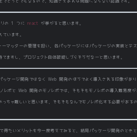
定でどうとでもなるので、知識さえあれば問題にならない認識です。
リの 1 つに
react
が挙がると思います。
れています。
ォーマッターの管理を担い、各パッケージにはパッケージの実装とテス
持てますし、プロジェクト自体破綻しづらそうだなーと思います。
ッケージ開発ではなく Web 開発のほうでよく導入される印象があり
レポと Web 開発のモノレポでは、そもそもモノレポの導入難易度が
けめっちゃ難しいと思います、そもそもなんでモノレポ化する必要がある
よって得たいメリットを今一度考えてみると、結局パッケージ開発のとき