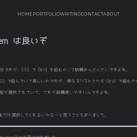
HOME
PORTFOLIO
WRITING
CONTACT
ABOUT
stem は良いぞ
い自分ですが、CSS で Grid を組むのって結構めんどくさいですよね。
 CSS で組んでいて楽しいのですが、単なるリストとかを Grid で組
rid の機能が提供されていて、これが結構使いやすいんですよね。
能だけ提供してくれないかなーと思うこともありました。