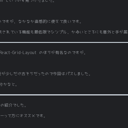
stem というのを見つけたました。
のですが、なかなか直感的に使えて良いです。
供されている機能も最低限でシンプル、かゆいところにも意外と手が届
 React-Grid-Layout のほうが有名なのですが。
型が少しだけ古そうだったので今回はパスしました。
分かなと。
em の紹介でした。
ーよーって方にオススメです。