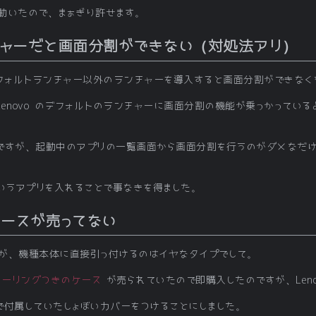
動いたので、まぁぎり許せます。
ャーだと画面分割ができない（対処法アリ）
のデフォルトランチャー以外のランチャーを導入すると画面分割ができなく
enovo のデフォルトのランチャーに画面分割の機能が乗っかってい
ですが、起動中のアプリの一覧画面から画面分割を行うのがダメなだ
いうアプリを入れることで事なきを得ました。
ースが売ってない
が、機種本体に直接引っ付けるのはイヤなタイプでして。
カーリングつきのケース
が売られていたので即購入したのですが、Len
で付属していたしょぼいカバーをつけることにしました。