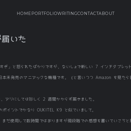
HOME
PORTFOLIO
WRITING
CONTACT
ABOUT
7が届いた
すぎ」と怒られたばかりですが、ないしょで新しい 7 インチタブレッ
本未発売のマニアックな機種です。（と言いつつ Amazon を見た
いました、アリにしては珍しく 2 週間かからず届きました。
イントでかなり OUKITEL K9 と似ていまして。
、まだ使用して数時間ではありますが現段階での感想を書いていこうと