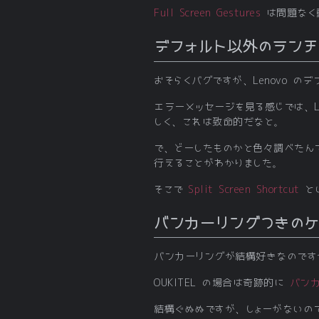
Full Screen Gestures
は問題なく
デフォルト以外のランチ
おそらくバグですが、Lenovo 
エラーメッセージを見る感じでは、L
しく、これは致命的だなと。
で、どーしたものかと色々調べたん
行えることがわかりました。
そこで
Split Screen Shortcut
と
バンカーリングつきのケ
バンカーリングが結構好きなのです
OUKITEL の場合は奇跡的に
バン
結構ぐぬぬですが、しょーがないの