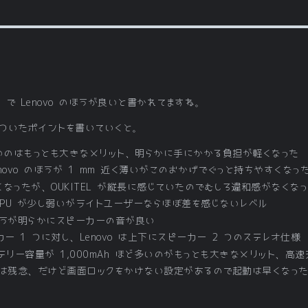
6 で Lenovo のほうが良いと書かれてますね。
ついたポイントを書いていくと。
近く軽いのはもっとも大きなメリット、明らかに手にかかる負担が軽くなった
ovo のほうが 1 mm 近く薄いがこのおかげでぐっと持ちやすくなっ
なったが、OUKITEL が縦長に感じていたのでむしろ違和感がなくな
o は CPU が少し弱いがライトユーザーならほぼ差を感じないレベル
o のほうが明らかにスピーカーの音が良い
カー 1 つに対し、Lenovo は上下にスピーカー 2 つのステレオ仕様
よりバッテリー容量が 1,000mAh ほど多いのがもっとも大きなメリット
いのは残念、だけど画面ロックをかけない設定があるので起動は早くなっ