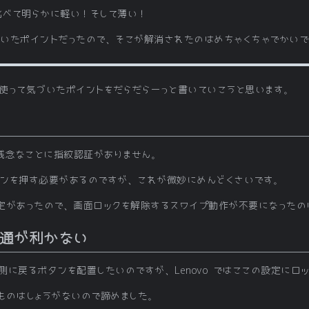
L と比べて明らかに軽い！そして薄い！
思っていたポイントだったので、そこが解消されたのはめちゃくちゃでかい
を数時間使って気づいたポイントをだらだらーっと書いていこうと思います。
には残念なことに指紋認証がありません。
ンを押す必要があるのですが、これが微妙にめんどくさいです。
定があったので、画面ロックを解除するスワイプ動作が不要になったの
通が利かない
に戻るボタンを配置したいのですが、Lenovo ではここの設定にロ
ものはしょうがないので諦めました。