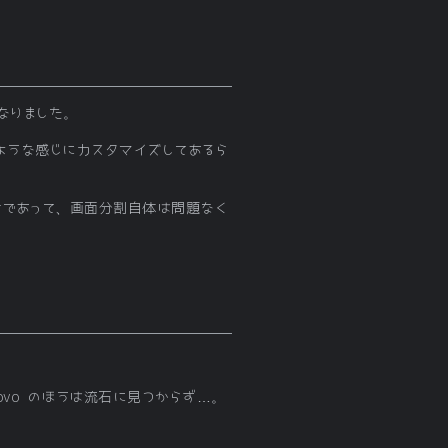
なりました。
るような感じにカスタマイズしてあるら
けであって、画面分割自体は問題なく
ovo のほうは流石に見つからず…。