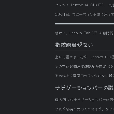
とにかく Lenovo は OUKITE
OUKITEL で唯一ずっと不満に
続けて、Lenovo Tab V7 
指紋認証がない
上にも書きましたが、Lenovo 
そのため起動時は顔認証か電源ボタ
その代わり画面ロックをかけない設
ナビゲーションバーの融
個人的にはナビゲーションバーの右側
これが結構ムカつくのですが、ない