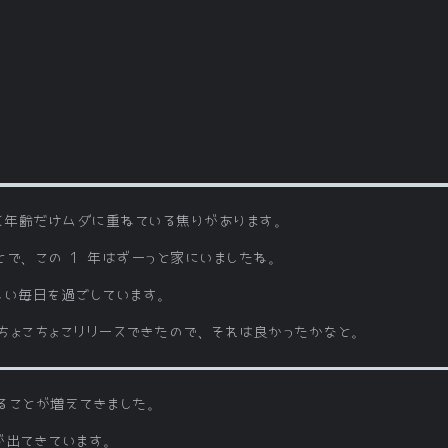
なく年齢だけムダに重ねている焦りがあります。
で、この 1 年はずーっと家にいましたね。
しい毎日を過ごしています。
はちょこちょこリリースできたので、それは良かったかなと。
ることが増えてきました。
が出てきています。