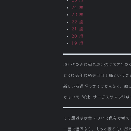
25 歳
24 歳
23 歳
22 歳
21 歳
20 歳
19 歳
30 代なのに何も成し遂げること
とくに去年に続きコロナ禍ということ
新しい友達ができることもなく、寂
とはいえ Web サービスやアプリ
ここ最近はお金について色々と考え
一言で言うなら、もっと稼ぎたい欲