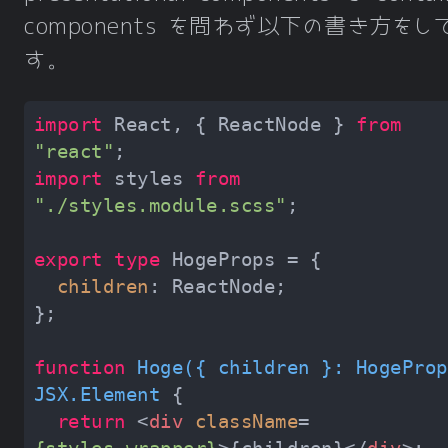
components を問わず以下の書き方をし
す。
import
 React, { ReactNode } 
from
"react"
import
 styles 
from
"./styles.module.scss"
export
type
children
function
Hoge
(
{ children }: HogeProp
JSX
.
Element
return
<
div
className
=
{styles.wrapper}
>
{children}
</
div
>