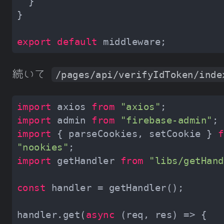
export
default
続いて
/pages/api/verifyIdToken/inde
import
 axios 
from
"axios"
import
 admin 
from
"firebase-admin"
import
 { parseCookies, setCookie } 
f
"nookies"
import
 getHandler 
from
"libs/getHand
const
handler.get(
async