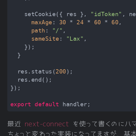
    setCookie({ res }, 
"idToken"
maxAge
: 
30
 * 
24
 * 
60
 * 
60
path
: 
"/"
sameSite
: 
"Lax"
  res.status(
200
export
default
最近
next-connect
を使って書くのにハ
ちょっと変わった実装になってますが、基