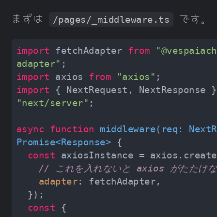
まずは
です。
/pages/_middleware.ts
import
 fetchAdapter 
from
"@vespaiach
adapter"
import
 axios 
from
"axios"
import
 { NextRequest, NextResponse }
"next/server"
async
function
middleware
(
req: NextR
Promise
<
Response
> 
const
// これを入れないと axios がたたけ
adapter
const