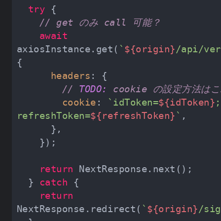
try
// get のみ call 可能？
await
axiosInstance.get(
`
${origin}
/api/ver
headers
// 
TODO:
 cookie の設定方法は
cookie
: 
`idToken=
${idToken}
; 
refreshToken=
${refreshToken}
`
return
  } 
catch
return
NextResponse.redirect(
`
${origin}
/sig