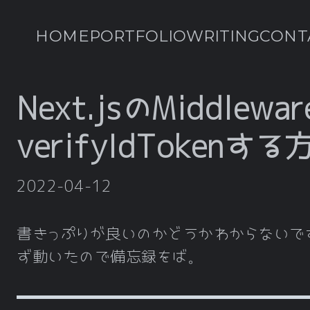
HOME
PORTFOLIO
WRITING
CONT
Next.jsのMiddlewa
verifyIdTokenする
2022-04-12
書きっぷりが良いのかどうかわからないで
ず動いたので備忘録をば。