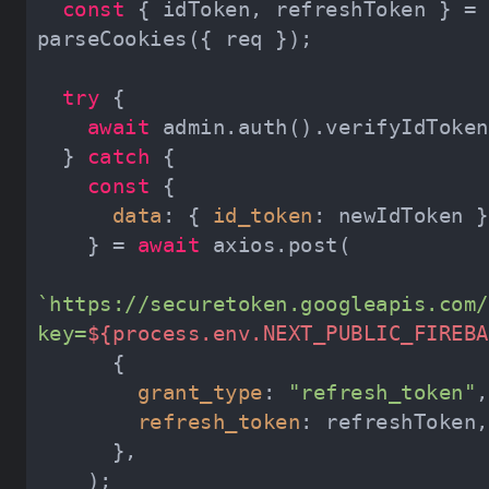
const
 { idToken, refreshToken } = 
try
await
  } 
catch
const
data
: { 
id_token
    } = 
await
`https://securetoken.googleapis.com/
key=
${process.env.NEXT_PUBLIC_FIREBA
grant_type
: 
"refresh_token"
refresh_token