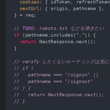
cookies
nextUrl
// 
TODO:
 robots.txt などを弾きたい
if
 (pathname.includes(
"."
return
// verify したくないルーティングは先
// if (
//   pathname === "/signin" ||
//   pathname === "/signout"
// ) {
//   return NextResponse.next();
// }