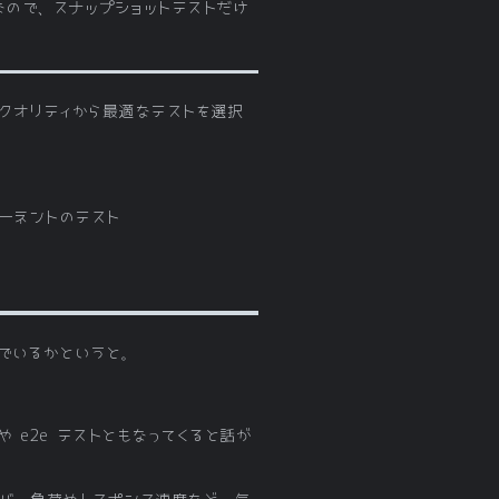
じなので、スナップショットテストだけ
やクオリティから最適なテストを選択
ーネントのテスト
でいるかというと。
e2e テストともなってくると話が