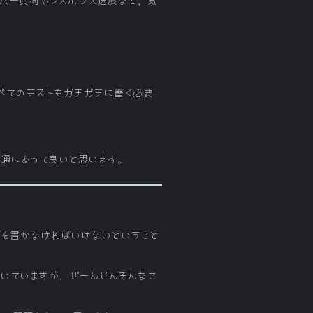
ーバー負荷やレスポンス速度など、気
すべてのテストをガチガチに書く必要
普通にあって良いと思います。
トを書かなければいけないということ
いていますが、ぜーんぜんそんなこ