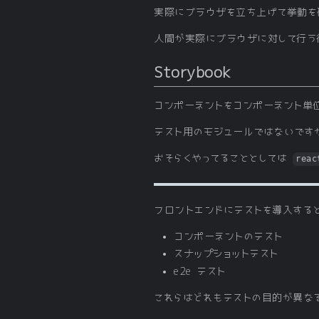
実際にブラウザを立ち上げて挙動を
人間が実際にブラウザに対して行う行動
Storybook
コンポーネントをコンポーネント単
テスト用のモジュールではないですが、
おそらくやってることとしては
reac
フロントエンドにテストを導入する
コンポーネントのテスト
スナップショットテスト
e2e テスト
これらはどれもテストの目的が異な