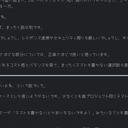
ィ面に始まり、DB へのアクセスや Api 周りのバリデーション、サ
る一方。
よね。
ば、まったく話は別です。
でしょうし、レスポンス速度やセキュリティ周りも厳しいでしょうし、
さほどな部分については、正直さほどで良いと思っています。
られるコスト感とバランスを見て、まったくテストを書かない選択肢も
良いよね、という話でした。
ケースとしか言いようがないです、少なくとも毎プロジェクト同じテス
マーが「テストを書かないとかありえないですよ！」みたいなことを書