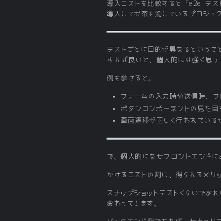
導入コストを比較すると「e2e テ
導入してお茶を濁しているプロジェ
テストごとに目的が異なるということ
すれば良いと、個人的には強く思っ
例を挙げると。
フォームの入力時や送信時、フ
ボタンコンポーネントの見た目
画面遷移が正しく行われているか
で、個人的になぜフロントエンドに
かけるコストの割に、得られるメリ
スナップショットテストくらいであれ
変わってきます。