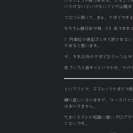
バックエンド側であれば、セキュリテ
にかけないといけないことが山程あ
フロント側って、まぁ、さほどです
もちろん銀行系や株・FX 系であれ
1 円単位の表記ズレすら許されない
があると思います。
が、それ以外のさほどなジャンルや
気づいたら直すくらいで十分、かけ
ということで、テストってさほどで
繰り返しになりますが、ケースバイ
はありえません。
たまにテストの知識に強いプログラ
とないです。