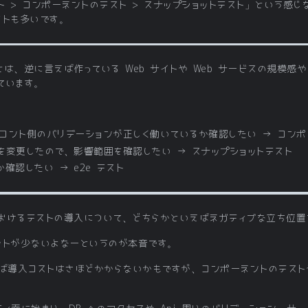
スト > コンポーネントのテスト > スナップショットテスト」という感
クトも多いです。
は、逆に言えば作っている Web サイトや Web サービスの規模感
ています。
ロント側のバリデーションが正しく働いているか確認したい → コンポ
を変更したので、影響範囲を確認したい → スナップショットテスト
確認したい → e2e テスト
おけるテストの導入について、どちらかといえばネガティブな立ち位置
ットが少ないよなーというのが本音です。
ば導入コストはさほどかからないかもですが、コンポーネントのテストや 