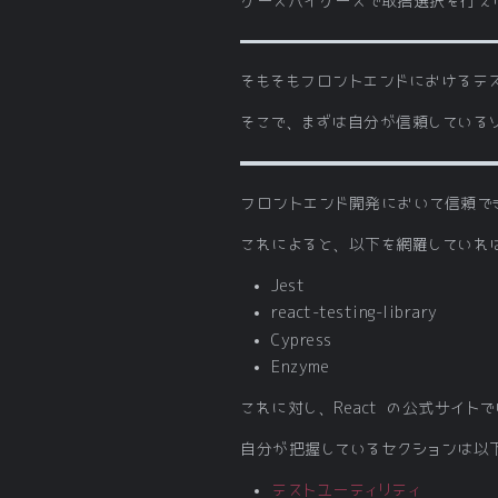
ケースバイケースで取捨選択を行え
そもそもフロントエンドにおけるテ
そこで、まずは自分が信頼している
フロントエンド開発において信頼で
これによると、以下を網羅していれば
Jest
react-testing-library
Cypress
Enzyme
これに対し、React の公式サイ
自分が把握しているセクションは以
テストユーティリティ