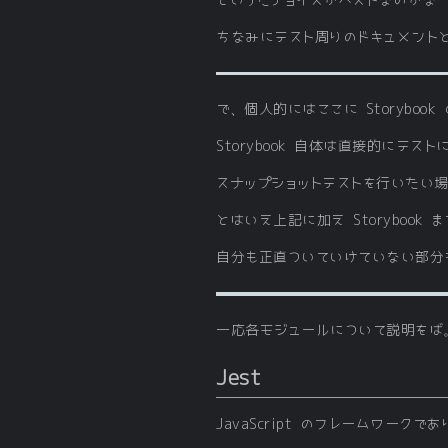
ちなみにテスト周りのドキュメント
で、個人的にはここに Storybo
Storybook 自体は直接的にテ
スナップショットテストを行いたい場合
とはいえ上記に加え Storyboo
自分も正直ついていけていない部分
一応各モジュールについて説明をば
Jest
JavaScript のフレームワーク