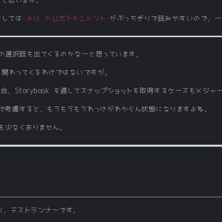
としては
Jest の公式ドキュメント
がぶっちぎりで読みやすいので、一
ok の選択肢も出てくるのかなーと思っています。
ストに関わってくるわけではないですが。
、Storybook を通してスナップショットを取得するケースもメジャ
k まで考慮すると、もうもうもうわっけがわからん状態になりますよね。
も少なくありません。
。
であり、テストランナーです。