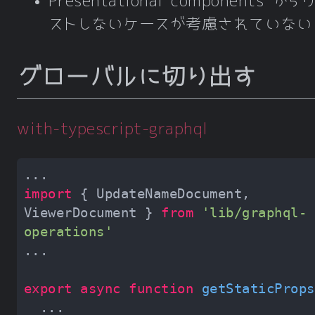
Presentational components か
ストしないケースが考慮されていない
グローバルに切り出す
with-typescript-graphql
import
 { UpdateNameDocument, 
ViewerDocument } 
from
'lib/graphql-
operations'
export
async
function
getStaticProps