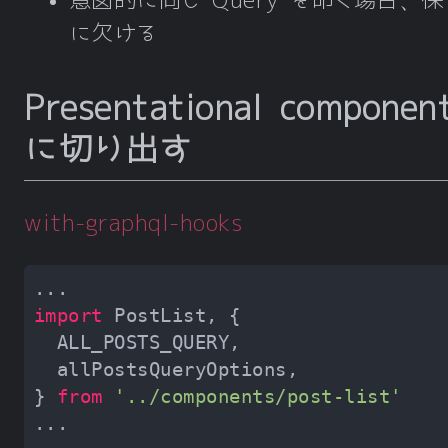
に欠ける
Presentational componen
に切り出す
with-graphql-hooks
import
} 
from
'../components/post-list'