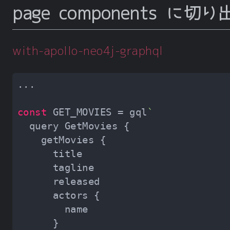
page components に切り
with-apollo-neo4j-graphql
const
 GET_MOVIES = gql