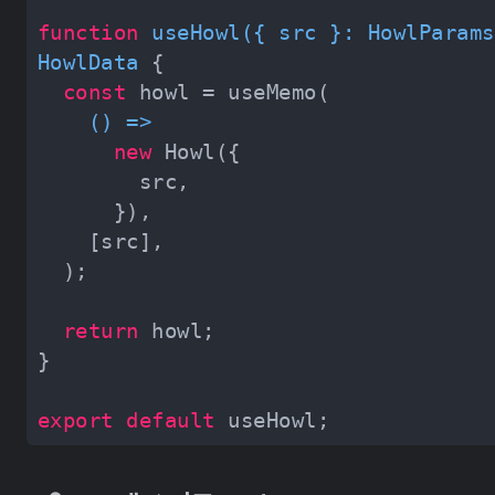
function
useHowl
(
{ src }: HowlParams
HowlData
const
() =>
new
return
export
default