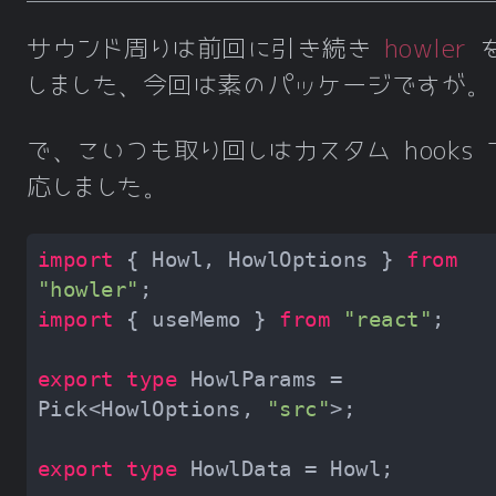
サウンド周りは前回に引き続き
howler
を
しました、今回は素のパッケージですが。
で、こいつも取り回しはカスタム hooks 
応しました。
import
 { Howl, HowlOptions } 
from
"howler"
import
 { useMemo } 
from
"react"
export
type
 HowlParams = 
Pick<HowlOptions, 
"src"
export
type