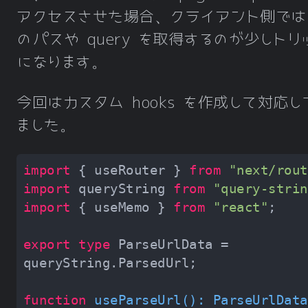
アクセスさせた場合、クライアント側では 
のパスや query を取得するのが少しトリ
になります。
今回はカスタム hooks を作成して対応し
ました。
import
 { useRouter } 
from
"next/rout
import
 queryString 
from
"query-strin
import
 { useMemo } 
from
"react"
export
type
 ParseUrlData = 
function
useParseUrl
(
): 
ParseUrlData