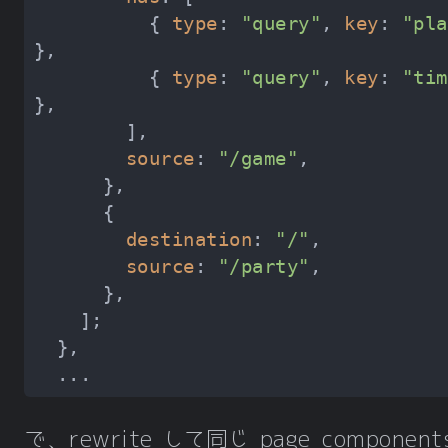
          { 
type
: 
"query"
, 
key
: 
"pla
          { 
type
: 
"query"
, 
key
: 
"tim
source
: 
"/game"
destination
: 
"/"
source
: 
"/party"
で、rewrite して同じ page component