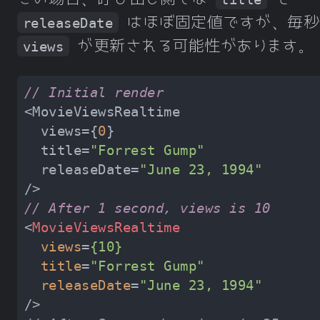
はほぼ固定値ですが、毎秒
releaseDate
が更新される可能性があります。
views
// Initial render
  views={
0
  title=
"Forrest Gump"
  releaseDate=
"June 23, 1994"
// After 1 second, views is 10
<
MovieViewsRealtime
views
=
{10}
title
=
"Forrest Gump"
releaseDate
=
"June 23, 1994"
/>