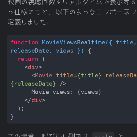
映画の視聴回数をリアルタイムで表示する
う仕様のもと、以下のようなコンポーネン
定義しました。
function
MovieViewsRealtime
(
{ title, 
releaseDate, views }
) 
return
<
div
>
<
Movie
title
=
{title}
releaseDa
{releaseDate}
 />
</
div
>
この場合、呼び出し側では
と
title