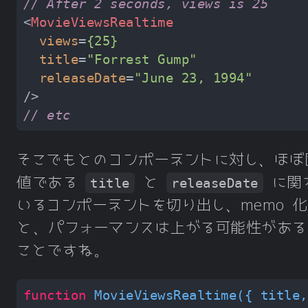
// After 2 seconds, views is 25
<
MovieViewsRealtime
views
=
{25}
title
=
"Forrest Gump"
releaseDate
=
"June 23, 1994"
/>
// etc
そこでもとのコンポーネントに対し、ほぼ
値である
と
に関
title
releaseDate
いるコンポーネントを切り出し、memo 
と、パフォーマンスは上がる可能性がある
ことですね。
function
MovieViewsRealtime
(
{ title, 