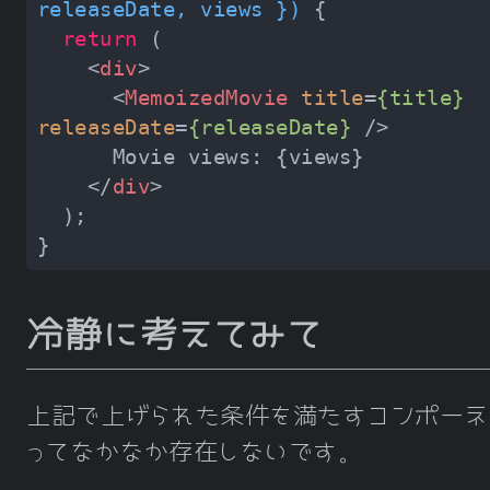
releaseDate, views }
) 
return
<
div
>
<
MemoizedMovie
title
=
{title}
releaseDate
=
{releaseDate}
 />
</
div
>
冷静に考えてみて
上記で上げられた条件を満たすコンポーネ
ってなかなか存在しないです。