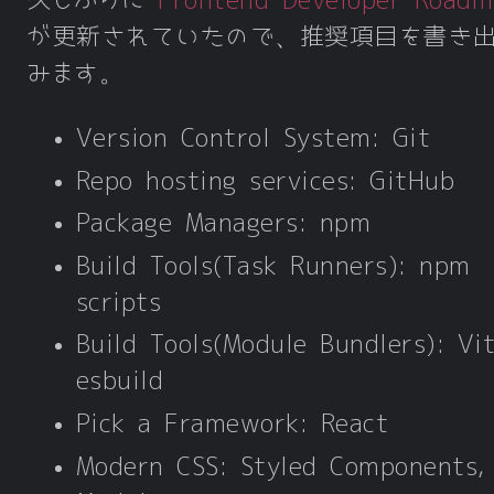
久しぶりに
Frontend Developer Roadm
が更新されていたので、推奨項目を書き出
みます。
Version Control System: Git
Repo hosting services: GitHub
Package Managers: npm
Build Tools(Task Runners): npm
scripts
Build Tools(Module Bundlers): Vit
esbuild
Pick a Framework: React
Modern CSS: Styled Components,