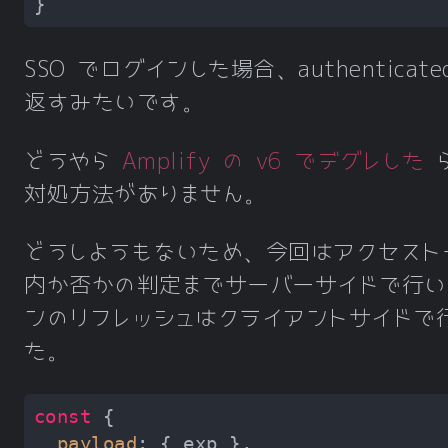
SSO でログインした場合、authenticated
返すみたいです。
どうやら
Amplify の v6 でデグレした
ら
対処方法がありません。
どうしようもないため、今回はアクセスト
内か否かの判定までサーバーサイドで行い
ンのリフレッシュはクライアントサイドで
た。
const
payload