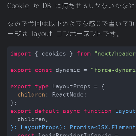
Cookie か DB に持たせるしかないかな
なので今回は以下のような感じで書いてみ
ージは layout コンポーネントです。
import
 { cookies } 
from
"next/header
export
const
 dynamic = 
"force-dynami
export
type
children
export
default
async
function
Layout
}: LayoutProps
): 
Promise
<
JSX
.
Element
const
 loginProviderInCookie = 