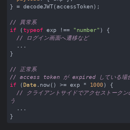
// 異常系
if
 (
typeof
 exp !== 
"number"
// ログイン画面へ遷移など
// 正常系
// access token が expired している場
if
 (
Date
.now() >= exp * 
1000
// クライアントサイドでアクセストーク
う