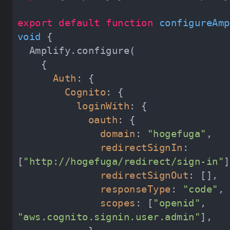
export
default
function
configureAmp
void
Auth
Cognito
loginWith
oauth
domain
: 
"hogefuga"
redirectSignIn
: 
[
"http://hogefuga/redirect/sign-in"
redirectSignOut
responseType
: 
"code"
scopes
: [
"openid"
, 
"aws.cognito.signin.user.admin"