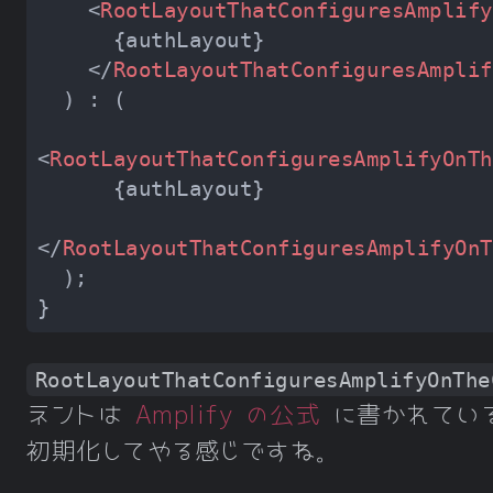
<
RootLayoutThatConfiguresAmplify
</
RootLayoutThatConfiguresAmplif
<
RootLayoutThatConfiguresAmplifyOnTh
</
RootLayoutThatConfiguresAmplifyOnT
RootLayoutThatConfiguresAmplifyOnThe
ネントは
Amplify の公式
に書かれてい
初期化してやる感じですね。