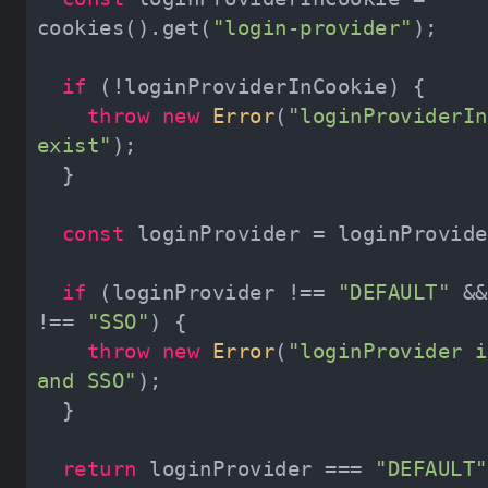
cookies().get(
"login-provider"
if
throw
new
Error
(
"loginProviderIn
exist"
const
if
 (loginProvider !== 
"DEFAULT"
 &&
!== 
"SSO"
throw
new
Error
(
"loginProvider i
and SSO"
return
 loginProvider === 
"DEFAULT"