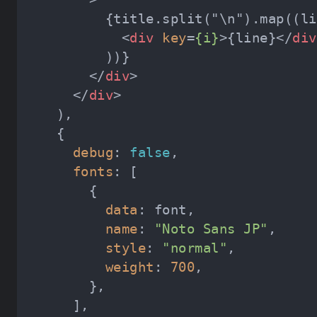
<
div
key
=
{i}
>
{line}
</
div
</
div
>
</
div
>
debug
: 
false
fonts
data
name
: 
"Noto Sans JP"
style
: 
"normal"
weight
: 
700