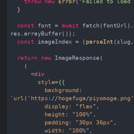
throw
new
Error
(
"Failed to load 
const
 font = 
await
 fetch(fontUrl).
const
 imageIndex = (
parseInt
(slug,
return
new
<
div
style
=
{{
background:
`
url
('
https:
//
hogefuga
/
piyomoge.png
display:
 "
flex
height:
 "
100
padding:
 "
30px
36px
width:
 "
100