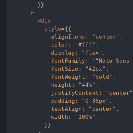
      >
<
div
style
=
{{
alignItems:
 "
center
color:
 "#
fff
display:
 "
flex
fontFamily:
 '"
Noto
Sans
fontSize:
 "
42px
fontWeight:
 "
bold
height:
 "
44
justifyContent:
 "
center
padding:
 "
0
36px
textAlign:
 "
center
width:
 "
100
        >