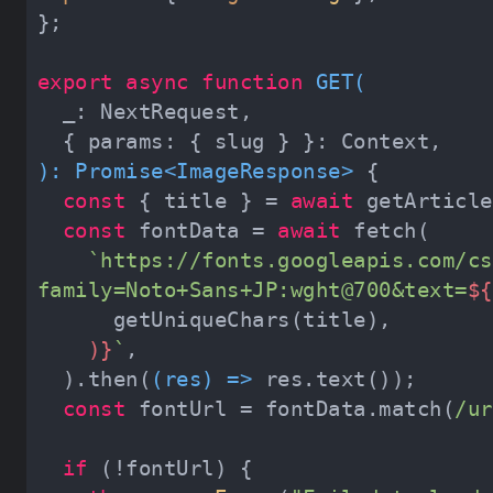
export
async
function
GET
(
): 
Promise
<
ImageResponse
> 
const
 { title } = 
await
const
 fontData = 
await
`https://fonts.googleapis.com/cs
family=Noto+Sans+JP:wght@700&text=
${
    )}
`
  ).then(
(
res
) =>
const
 fontUrl = fontData.match(
/ur
if