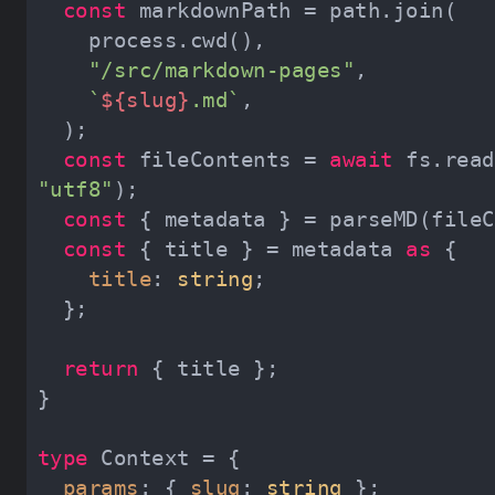
const
"/src/markdown-pages"
`
${slug}
.md`
const
 fileContents = 
await
"utf8"
const
const
 { title } = metadata 
as
title
: 
string
return
type
params
: { 
slug
: 
string