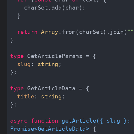
return
Array
.from(charSet).join(
""
type
slug
: 
string
type
title
: 
string
async
function
getArticle
(
{ slug }: 
Promise
<
GetArticleData
> 