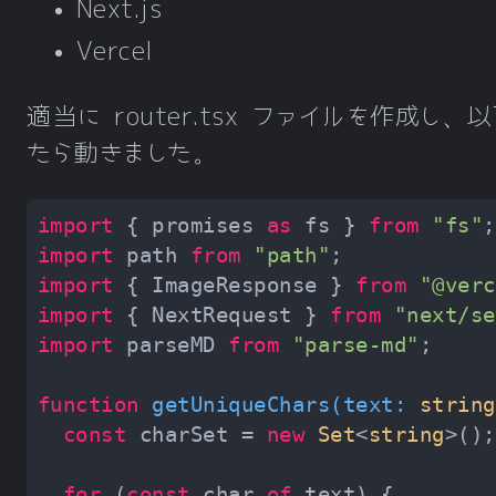
Next.js
Vercel
適当に router.tsx ファイルを作成し
たら動きました。
import
 { promises 
as
 fs } 
from
"fs"
import
 path 
from
"path"
import
 { ImageResponse } 
from
"@verc
import
 { NextRequest } 
from
"next/se
import
 parseMD 
from
"parse-md"
function
getUniqueChars
(
text: 
string
const
 charSet = 
new
Set
<
string
for
 (
const
 char 
of