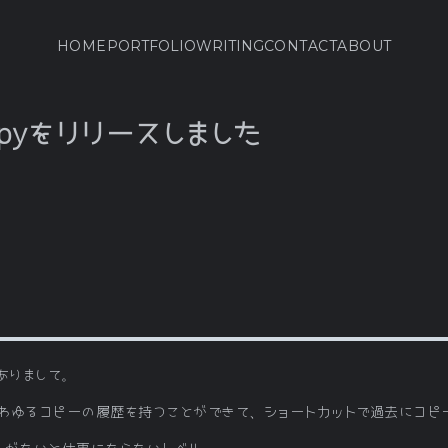
HOME
PORTFOLIO
WRITING
CONTACT
ABOUT
ipyをリリースしました
がありまして。
わゆるコピーの履歴を持つことができて、ショートカットで過去にコピ