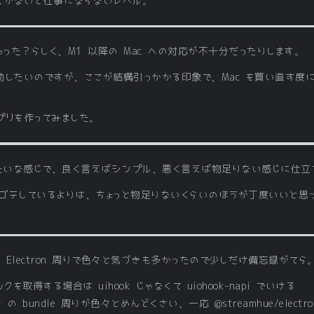
れがないと仕事にならないレベル。
終わった？らしく、M1 以降の Mac への対応が不十分だったりします。
起動したいのですが、ここが結構引っかかる印象で、Mac を買い直す
プリを作ってみました。
版みたいな感じで、良く言えばシンプル、悪く言えば物足りない感じに仕立
ゴテしているよりは、ちょっと物足りないくらいのほうが丁度いいと思
Electron 周りで色々と気づきも多かったので少しだけ備忘録がてら
クを取得する場合は uihook じゃなくて uiohook-napi でいける
Script の bundle 周りが色々とめんどくさい、一応 @streamhue/elect