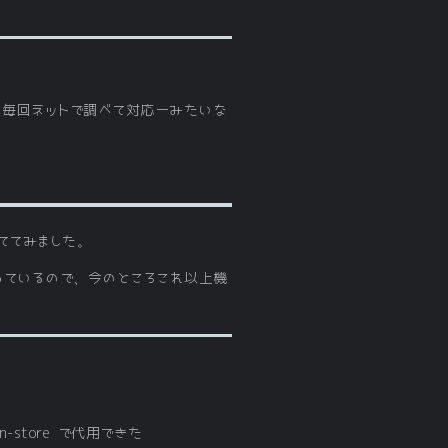
度に毎回ネットで調べて対応ーみたいな
ててみました。
っているので、今のところこれ以上機
。
ron-store で代用できた