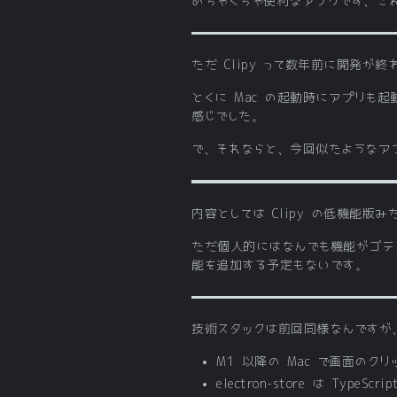
めちゃくちゃ便利なアプリです、こ
ただ Clipy って数年前に開発が
とくに Mac の起動時にアプリも
感じでした。
で、それならと、今回似たようなア
内容としては Clipy の低機能
ただ個人的にはなんでも機能がゴテ
能を追加する予定もないです。
技術スタックは前回同様なんですが、
M1 以降の Mac で画面のクリッ
electron-store は Type