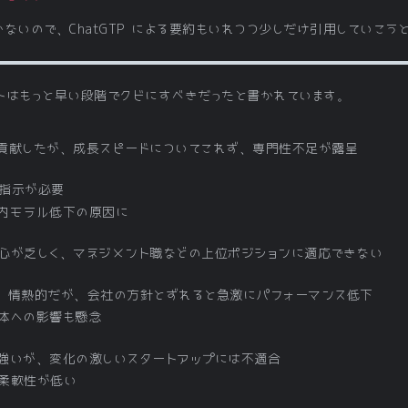
ないので、ChatGTP による要約もいれつつ少しだけ引用していこう
トはもっと早い段階でクビにすべきだったと書かれています。
貢献したが、成長スピードについてこれず、専門性不足が露呈
指示が必要
内モラル低下の原因に
心が乏しく、マネジメント職などの上位ポジションに適応できない
、情熱的だが、会社の方針とずれると急激にパフォーマンス低下
体への影響も懸念
強いが、変化の激しいスタートアップには不適合
柔軟性が低い