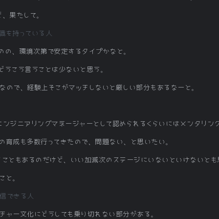
ど、果たして。
識を持っている人
のの、環境次第で安定するタイプかなと。
どうこう言うことは少ないと思う。
なので、経験上そこがマッチしないと厳しい部分もあるなーと。
エンジニアリングマネージャーとして認められるくらいにはメンタリン
の育成も多数行ってきたので、問題ない、と思いたい。
ることもあるのだけど、いい加減次のステージにいないといけないとも
こと。
信できる人
チャー文化にどうしても乗り切れない部分がある。