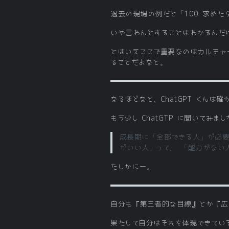
過去の現場の例だと「100 求めた
いや言わんとすることはわかるんだ
とはいえここで重要なのはカルチャ
ることだよなと。
なるほどなと、ChatGPT くん
もう少し ChatGTP に聞いてみまし
成長期に「全部できる人」が必要
がいい人」って、 「能力がない
たしかにー。
自分も『第三者的な目線』とか『広
果たして自分はそれを体現できてい