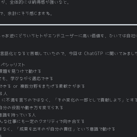
すが、全体的には納得感が強いなと。
で、余計にそう感じますね。
じゃあ逆にどういうヒトがエンドユーザーに高い価値を、ひいては自社
言語化となると苦戦していたので、今回は ChatGTP に聞いてみまし
スペシャリスト
課題を見つけて動ける
ても、学びながら適応できる
きる or 複数分野をまたげる柔軟さがある
る人
」に不満を言うのではなく、「その変化の一部として貢献しよう」とす
自分の役割や働き方を変えられる
意識を持っている人
んな仕事にも一定のクオリティで向き合える
はなく、「成果を出すのが自分の責任」という意識で動ける
人