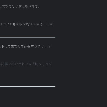
思ってたことがあったりする。
ることを身を以て周りにアピールす
るヒトって果たして存在するのか…？
の記事で紹介されてる「切ったほう