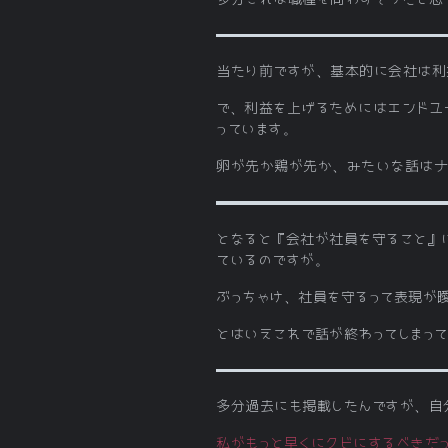
当たり前ですが、基本的に会社は利
で、利益を上げるためにはエンドユ
っています。
卵が先か鶏が先か、みたいな話はナ
となると『会社が社員を守ること』
ているのですが。
ぶっちゃけ、社員を守るって表現が
とはいえこれで話が終わってしまっ
多分過去にも掲載したんですが、自分
私がもっと早くにクビにするべきだ