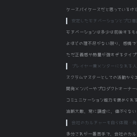
ケースバイケースだと思っているけ
安定したモチベーションとプロ意
モチベーションは多少は前後するも
よほどの理不尽がない限り、感情で
ただ正義感や熱量が強すぎるタイプ
プレイヤー兼メンターになれる人
スクラムマスターとしての活動から
開発メンバーやプロダクトオーナー
コミュニケーション能力を褒められ
油断大敵、常に謙虚に、偉ぶらない
会社のカルチャーを自ら体現・発
多分これが一番苦手で、会社のカル