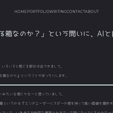
HOME
PORTFOLIO
WRITING
CONTACT
ABOUT
る箱なのか？」という問いに、AIと
、いろいろと感じる部分は出てきまして。
る箱なのか』ということがあったりします。
ーみたいな感じかなーと思っていまして。
義というのは『エンドユーザーにスピード感を持って高い価値を提供す
っていて、いわゆる社会的な意味とかそういう話になってくるのかなー