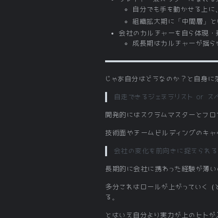
自分でも手を動かせる上に
組織拡大期に「中間層」と
会社のカルチャーを自ら体現・
成長期はカルチャーが揺ら
じゃあ自分はどうなのか？と自身に
自走できるジェネラリスト or ス
開発的にはスクラムマスターとフロン
技術面やチームビルディングのキャ
会社の変化を前向きに捉えられる
長期的に会社に携わった経験が薄い
多分これはロールが上がっていく（
る。
とはいえ自分より実力が上のヒトが