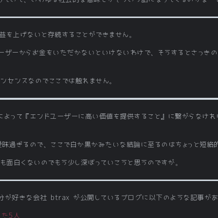
益を上げないと存続することができません。
ーザーからお金をいただかないといけないわけで、そうするとさっきの
ンセンスなのでここでは触れません。
によって『エンドユーザーに高い価値を提供すること』に繋がらなけれ
曖昧過ぎるので、ここで白か黒かみたいな結論に至るのはちょっと短絡
ても面白くないのでもう少し深ぼっていこうと思うのですが。
が好きな会社 btrax が公開しているブログに以下のような記事が
った5人