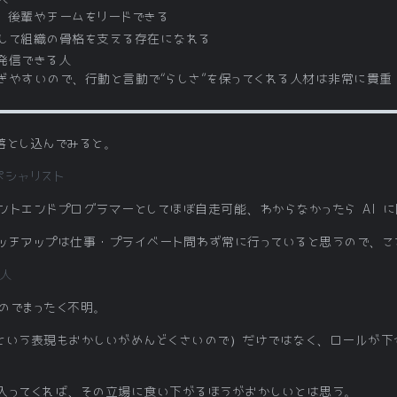
、後輩やチームをリードできる
して組織の骨格を支える存在になれる
発信できる人
ぎやすいので、行動と言動で“らしさ”を保ってくれる人材は非常に貴重
落とし込んでみると。
ペシャリスト
トエンドプログラマーとしてほぼ自走可能、わからなかったら AI 
ッチアップは仕事・プライベート問わず常に行っていると思うので、こ
人
のでまったく不明。
という表現もおかしいがめんどくさいので）だけではなく、ロールが下
入ってくれば、その立場に食い下がるほうがおかしいとは思う。