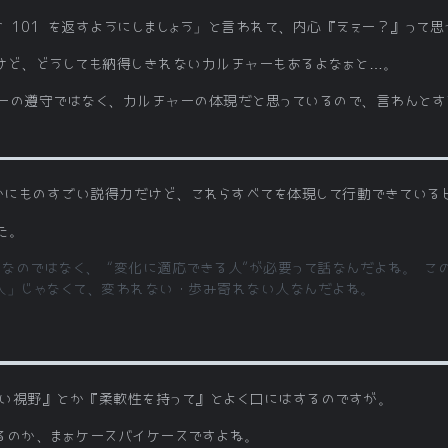
ら 101 を返すようにしましょう」と言われて、内心『えぇー？』って
けど、どうしても納得しきれないカルチャーもあるよなぁと…。
ーの遵守ではなく、カルチャーの体現だと思っているので、言わんとす
は確かにものすごい説得力だけど、これらすべてを体現して行動できてい
た。
なのではなく、 “変化に適応できる人”が必要って話なんだよね。 こ
人」じゃなくて、変われない・歩み寄れない人なんだよね。
い視野』とか『柔軟性を持って』とよく口にはするのですが。
るのか、まぁケースバイケースですよね。