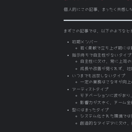
個人的にこの記事、まったく共感しか
まずこの記事では、以下のようなヒ
初期メンバー
若く柔軟で立ち上げ期には
指示待ちで自主性がないタイプ
自主性に欠け、常に上司の
成長や改善が見られず、社
いつまでも出世しないタイプ
一定の業務はこなすが向上
アーティストタイプ
モチベーションに波があり
影響力が大きく、チーム全
型にはまったタイプ
システム化された環境では
創造的なアイデアに欠け、