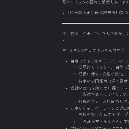
確かにちょっと極端な部分もありま
とくに日本の正社員は終身雇用なの
で、前々から思っていたんですが、
と。
ちょくちょく考えてはいたんですが、
自走できるジェネラリスト or 
指示待ちではなく、自分で
成長に伴って役割が変化し
特定の専門領域で深く貢献で
会社の変化を前向きに捉えられ
「会社が変わっていくこと
組織のフェーズに合わせて
安定したモチベーションとプロ
感情の波に左右されず、ど
「興味があるからやる」で
プレイヤー兼メンターになれる