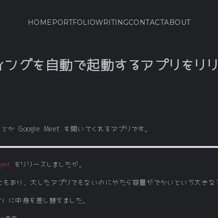
HOME
PORTFOLIO
WRITING
CONTACT
ABOUT
ティングを自動で起動するアプリをリ
か Google Meet を開いてくれるアプリです。
yer
をリリースしましたが。
ということもあり、大したアプリでもないのにやたら容量がでかいという大き
ri に中身を差し替えました。