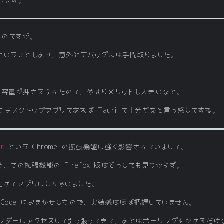
います。
作ったのですが。
ということもあり、意外とデバッグには手間取りました。
 程度には容量が押さえられたので、やはりメリットも大きいなと。
たデスクトップアプリであれば Tauri で十分だなと言う感じですね。
er
という Chrome の拡張機能に強く影響されていまして。
自分、この拡張機能の Firefox 版はどうしても見つからず。
上げてアプリにしちゃいました。
udeCode におまかせしたので、実装感はほぼ把握していません。
レンダーにアクセスして引っ張ってきて、あとはポーリングをかけるだ