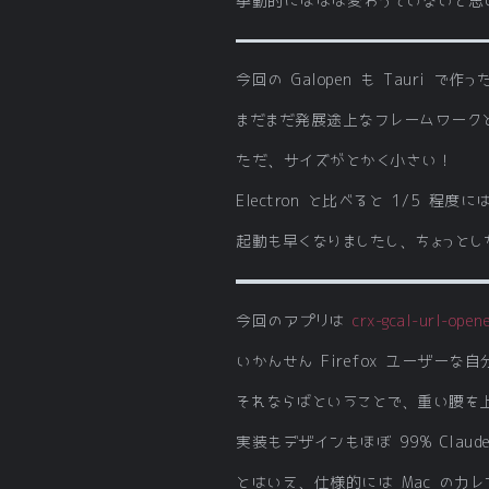
挙動的にはほぼ変わっていないと思
今回の Galopen も Tauri で
まだまだ発展途上なフレームワーク
ただ、サイズがとかく小さい！
Electron と比べると 1/5
起動も早くなりましたし、ちょっとし
今回のアプリは
crx-gcal-url-open
いかんせん Firefox ユーザーな
それならばということで、重い腰を
実装もデザインもほぼ 99% Cla
とはいえ、仕様的には Mac のカ