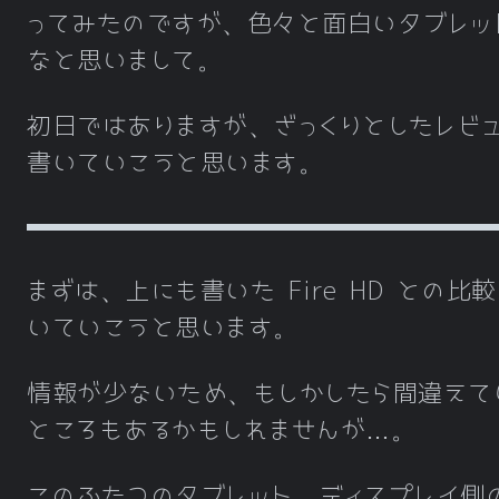
ってみたのですが、色々と面白いタブレッ
なと思いまして。
初日ではありますが、ざっくりとしたレビ
書いていこうと思います。
まずは、上にも書いた Fire HD との比
いていこうと思います。
情報が少ないため、もしかしたら間違えて
スペック
Fire HD 10 P
ところもあるかもしれませんが…。
OS
Fire OS 7（And
このふたつのタブレット、ディスプレイ側