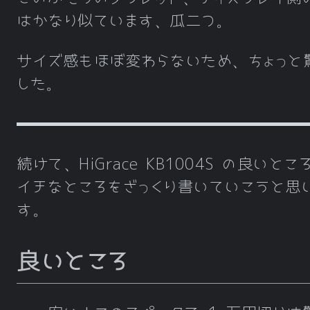
ディスプレイ
10.1 インチ 1,920
はかなり似ています、瓜二つ。
CPU
MediaTek MT818
サイズ感もほぼ変わらないため、ちょっと
RAM
4GB
した。
ストレージ
32GB
バッテリー
6,300mAh
重量
468g
続けて、HiGrace KB1004S の良いとこ
イチなところをざっくり書いていこうと思
スピーカー
デュアルステレオ
す。
Google Play 対応
非対応（対応可能
良いところ
発売日
2021 年 5 月
価格
12,980 円（発売